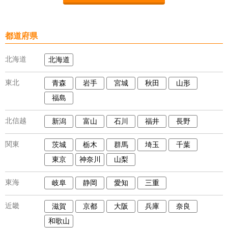
都道府県
北海道
北海道
東北
青森
岩手
宮城
秋田
山形
福島
北信越
新潟
富山
石川
福井
長野
関東
茨城
栃木
群馬
埼玉
千葉
東京
神奈川
山梨
東海
岐阜
静岡
愛知
三重
近畿
滋賀
京都
大阪
兵庫
奈良
和歌山