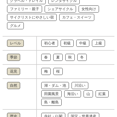
グラベル・トレイル
レンタサイクル
ファミリー・親子
シェアサイクル
女性向け
サイクリストにやさしい宿
カフェ・スイーツ
グルメ
レベル
初心者
初級
中級
上級
季節
春
夏
秋
冬
花見
梅
桜
自然
湖・ダム・池
川沿い
田園風景
海沿い
山
紅葉
島・離島
歴史
寺社・仏閣
国宝・世界遺産