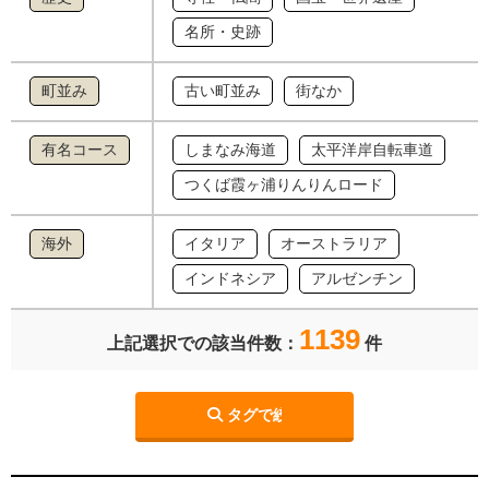
名所・史跡
町並み
古い町並み
街なか
有名コース
しまなみ海道
太平洋岸自転車道
つくば霞ヶ浦りんりんロード
海外
イタリア
オーストラリア
インドネシア
アルゼンチン
1139
上記選択での該当件数：
件