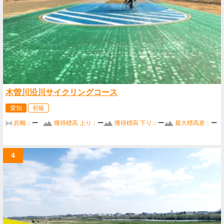
木曽川沿川サイクリングコース
愛知
初級
距離：
ー
獲得標高 上り：
ー
獲得標高 下り：
ー
最大標高差：
ー