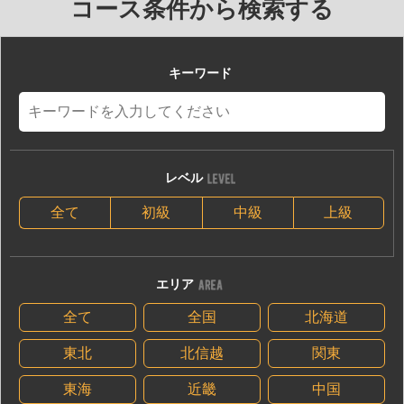
コース条件から検索する
キーワード
レベル
全て
初級
中級
上級
エリア
全て
全国
北海道
東北
北信越
関東
東海
近畿
中国