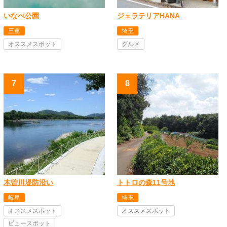
いなべ公園
ジェラテリアHANA
三重
埼玉
オススメスポット
グルメ
木曽川堤防沿い
トトロの森11号地
岐阜
埼玉
オススメスポット
オススメスポット
ビュースポット