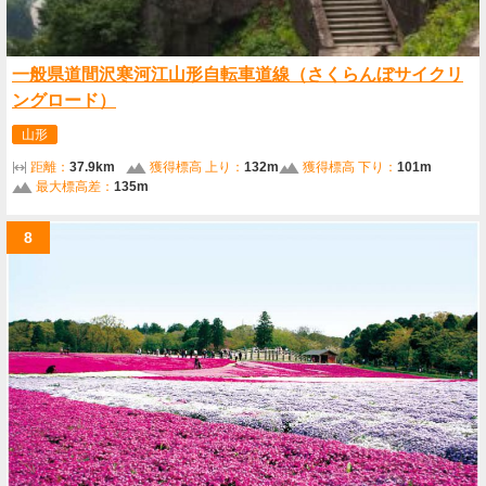
一般県道間沢寒河江山形自転車道線（さくらんぼサイクリ
ングロード）
山形
距離：
37.9km
獲得標高 上り：
132m
獲得標高 下り：
101m
最大標高差：
135m