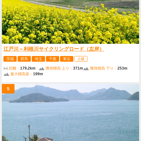
江戸川～利根川サイクリングロード（左岸）
茨城
群馬
埼玉
千葉
東京
上級
距離：
179.2km
獲得標高 上り：
371m
獲得標高 下り：
253m
最大標高差：
199m