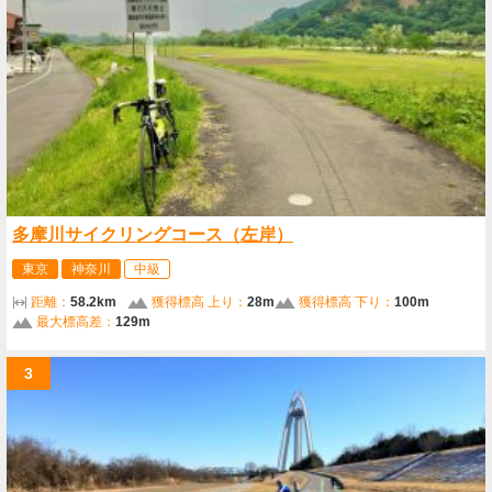
多摩川サイクリングコース（左岸）
東京
神奈川
中級
距離：
58.2km
獲得標高 上り：
28m
獲得標高 下り：
100m
最大標高差：
129m