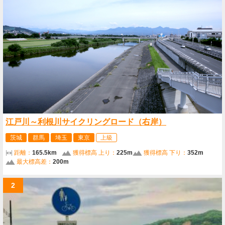
江戸川～利根川サイクリングロード（右岸）
茨城
群馬
埼玉
東京
上級
距離：
165.5km
獲得標高 上り：
225m
獲得標高 下り：
352m
最大標高差：
200m