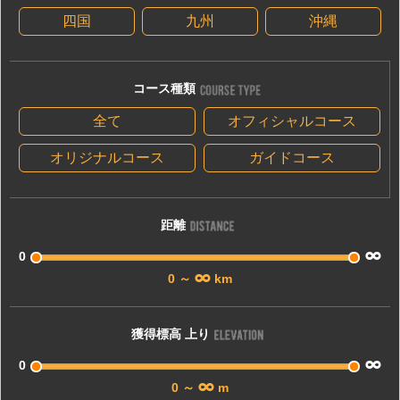
四国
九州
沖縄
コース種類
全て
オフィシャルコース
オリジナルコース
ガイドコース
距離
0
0
～
km
獲得標高 上り
0
0
～
m