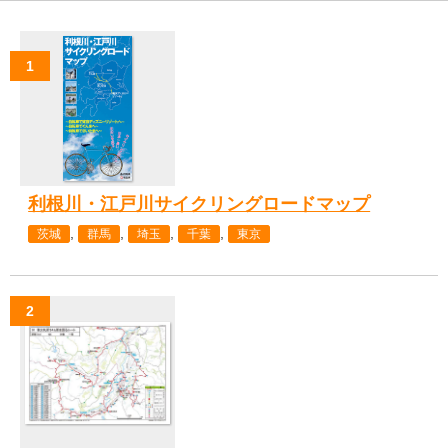
利根川・江戸川サイクリングロードマップ
,
,
,
,
茨城
群馬
埼玉
千葉
東京