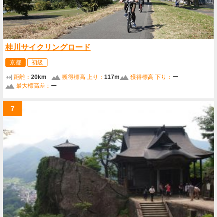
桂川サイクリングロード
京都
初級
距離：
20km
獲得標高 上り：
117m
獲得標高 下り：
ー
最大標高差：
ー