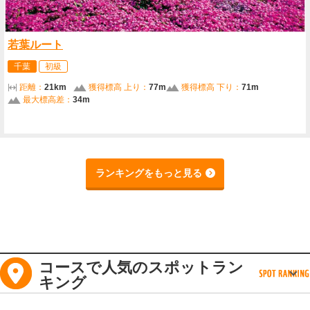
若葉ルート
千葉
初級
距離：
21km
獲得標高 上り：
77m
獲得標高 下り：
71m
最大標高差：
34m
ランキングをもっと見る
コースで人気のスポットラン
キング