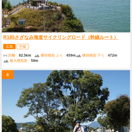
R185さざなみ海道サイクリングロード（幹線ルート）
広島
中級
距離：
82.5km
獲得標高 上り：
459m
獲得標高 下り：
472m
最大標高差：
59m