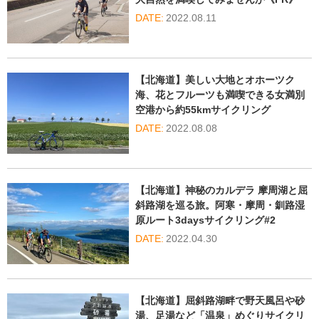
2022.08.11
【北海道】美しい大地とオホーツク
海、花とフルーツも満喫できる女満別
空港から約55kmサイクリング
2022.08.08
【北海道】神秘のカルデラ 摩周湖と屈
斜路湖を巡る旅。阿寒・摩周・釧路湿
原ルート3daysサイクリング#2
2022.04.30
【北海道】屈斜路湖畔で野天風呂や砂
湯、足湯など「温泉」めぐりサイクリ