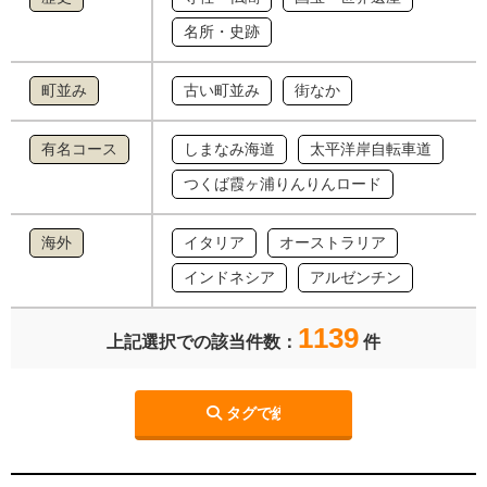
名所・史跡
町並み
古い町並み
街なか
有名コース
しまなみ海道
太平洋岸自転車道
つくば霞ヶ浦りんりんロード
海外
イタリア
オーストラリア
インドネシア
アルゼンチン
1139
上記選択での該当件数：
件