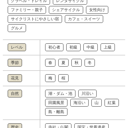
グラベル・トレイル
レンタサイクル
ファミリー・親子
シェアサイクル
女性向け
サイクリストにやさしい宿
カフェ・スイーツ
グルメ
レベル
初心者
初級
中級
上級
季節
春
夏
秋
冬
花見
梅
桜
自然
湖・ダム・池
川沿い
田園風景
海沿い
山
紅葉
島・離島
歴史
寺社・仏閣
国宝・世界遺産