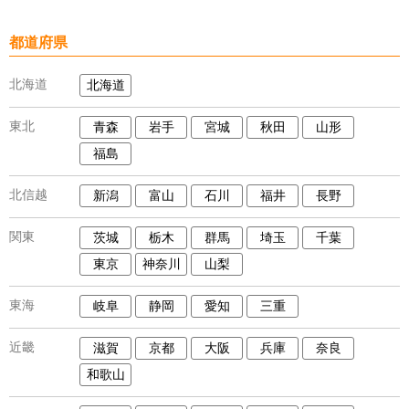
都道府県
北海道
北海道
東北
青森
岩手
宮城
秋田
山形
福島
北信越
新潟
富山
石川
福井
長野
関東
茨城
栃木
群馬
埼玉
千葉
東京
神奈川
山梨
東海
岐阜
静岡
愛知
三重
近畿
滋賀
京都
大阪
兵庫
奈良
和歌山