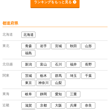
ランキングをもっと見る
都道府県
北海道
北海道
東北
青森
岩手
宮城
秋田
山形
福島
北信越
新潟
富山
石川
福井
長野
関東
茨城
栃木
群馬
埼玉
千葉
東京
神奈川
山梨
東海
岐阜
静岡
愛知
三重
近畿
滋賀
京都
大阪
兵庫
奈良