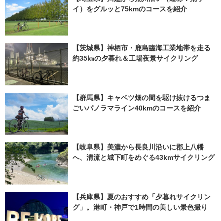
イ）をグルッと75kmのコースを紹介
【茨城県】神栖市・鹿島臨海工業地帯を走る
約35㎞の夕暮れ＆工場夜景サイクリング
【群馬県】キャベツ畑の間を駆け抜けるつま
ごいパノラマライン40kmのコースを紹介
【岐阜県】美濃から長良川沿いに郡上八幡
へ、清流と城下町をめぐる43kmサイクリング
【兵庫県】夏のおすすめ「夕暮れサイクリン
グ」。港町・神戸で1時間の美しい景色撮り