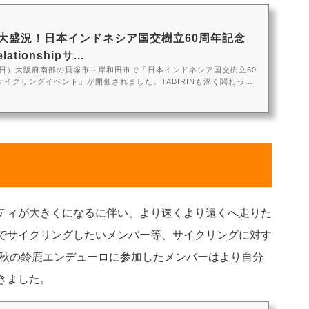
大盛況！日本インドネシア国交樹立60周年記念
ationshipサ...
5日（日）大阪府南部の貝塚市～岸和田市で「日本インドネシア国交樹立60
サイクリングイベント」が開催されました。TABIRINも深く関わって
。このイベントが開催された経緯から当日のレポートをご紹介しま
lationship とは世界有数の親日国として知られているインドネシア。観
人も年々増えていますが、留学や研修生として日本で生活する人も増
以前ジャカルタのカーフリー記事で少し紹介したように、インドネシ
き。しかし日本...
ティが大きくになるに伴い、より速くより遠くへ走りた
でサイクリングしたいメンバー等、サイクリングに対す
年秋の鈴鹿エンデューロに参加したメンバーはより自分
きました。