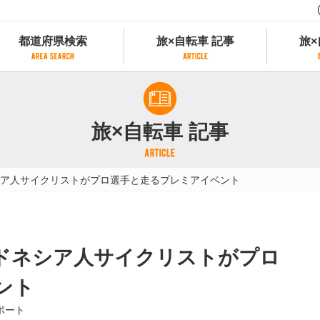
都道府県検索
旅×自転車 記事
旅×
都道府県検索
旅×自転車 記事
旅×
県別サイクリング情報
記事一覧
サイクリストにやさしい宿
旅×自転車 記事
県アクセスランキング
カテゴリから探す
サイクルトレイン
フリーワードから探す
レンタサイクル
ア人サイクリストがプロ選手と走るプレミアイベント
タグから探す
予約ができるレンタサイクル
スポーツタイプのe-bikeがあるレンタサイ
スポーツタイプがあるレンタサイクル
マウンテンバイクがあるレンタサイクル
ドネシア人サイクリストがプロ
子供用自転車があるレンタサイクル
タンデム自転車があるレンタサイクル
ント
鉄道駅に近いレンタサイクル
ポート
レンタサイクルがある道の駅