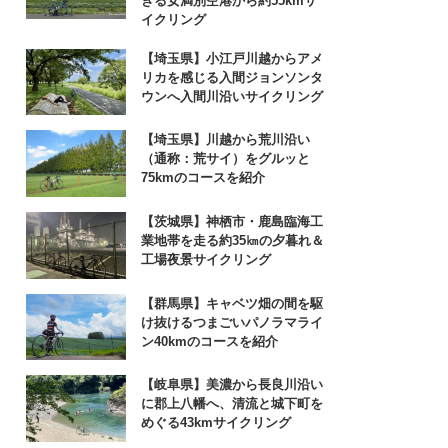
きる女満別空港から約55kmサ
イクリング
【埼玉県】小江戸川越からアメ
リカを感じる入間ジョンソンタ
ウンへ入間川沿いサイクリング
【埼玉県】川越から荒川沿い
（通称：荒サイ）をグルッと
75kmのコースを紹介
【茨城県】神栖市・鹿島臨海工
業地帯を走る約35㎞の夕暮れ＆
工場夜景サイクリング
【群馬県】キャベツ畑の間を駆
け抜けるつまごいパノラマライ
ン40kmのコースを紹介
【岐阜県】美濃から長良川沿い
に郡上八幡へ、清流と城下町を
めぐる43kmサイクリング