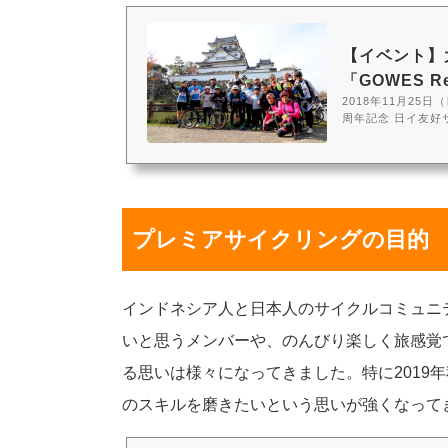
【イベント】
「GOWES Rel
2018年11月2
周年記念 日イ友好
いるこのイベント
す。GOWES Re
光として訪日する
えてきています。
ア人は自転車が大好
プレミアサイクリングの目的
インドネシア人と日本人のサイクルコミュニ
いと思うメンバーや、のんびり楽しく旅感覚
る思いは様々になってきました。特に2019
のスキルを磨きたいという思いが強くなって