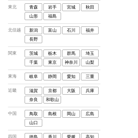
東北
青森
岩手
宮城
秋田
山形
福島
北信越
新潟
富山
石川
福井
長野
関東
茨城
栃木
群馬
埼玉
千葉
東京
神奈川
山梨
東海
岐阜
静岡
愛知
三重
近畿
滋賀
京都
大阪
兵庫
奈良
和歌山
中国
鳥取
島根
岡山
広島
山口
四国
徳島
香川
愛媛
高知