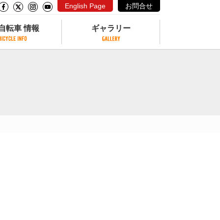
English Page
お問合せ
自転車 情報
ギャラリー
自転車 情報
ギャラリー
サイクリングコースがある公園
写真ギャラリー
交通公園
動画ギャラリー
自転車でも乗れるフェリー
サイクルターミナル
クル
サイクルステーション
サイクルステーションがある空港
自転車店