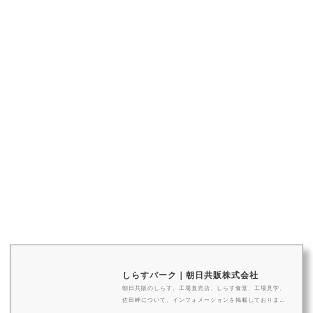
しらすパーク｜朝日共販株式会社
朝日共販のしらす、工場直売店、しらす食堂、工場見学、
佐田岬について、インフォメーションを掲載しておりま
す。