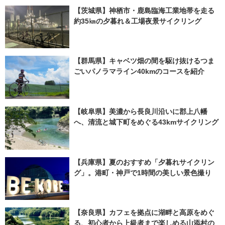
【茨城県】神栖市・鹿島臨海工業地帯を走る
約35㎞の夕暮れ＆工場夜景サイクリング
【群馬県】キャベツ畑の間を駆け抜けるつま
ごいパノラマライン40kmのコースを紹介
【岐阜県】美濃から長良川沿いに郡上八幡
へ、清流と城下町をめぐる43kmサイクリング
【兵庫県】夏のおすすめ「夕暮れサイクリン
グ」。港町・神戸で1時間の美しい景色撮り
【奈良県】カフェを拠点に湖畔と高原をめぐ
る、初心者から上級者まで楽しめる山添村の