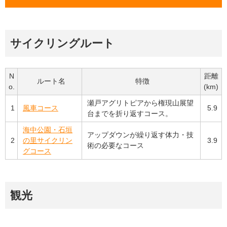
サイクリングルート
N
距離
ルート名
特徴
o.
(km)
瀬戸アグリトピアから権現山展望
1
風車コース
5.9
台までを折り返すコース。
海中公園・石垣
アップダウンが繰り返す体力・技
2
の里サイクリン
3.9
術の必要なコース
グコース
観光