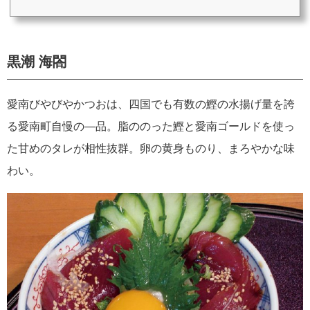
黒潮 海閤
愛南びやびやかつおは、四国でも有数の鰹の水揚げ量を誇
る愛南町自慢の―品。脂ののった鰹と愛南ゴールドを使っ
た甘めのタレが相性抜群。卵の黄身ものり、まろやかな味
わい。