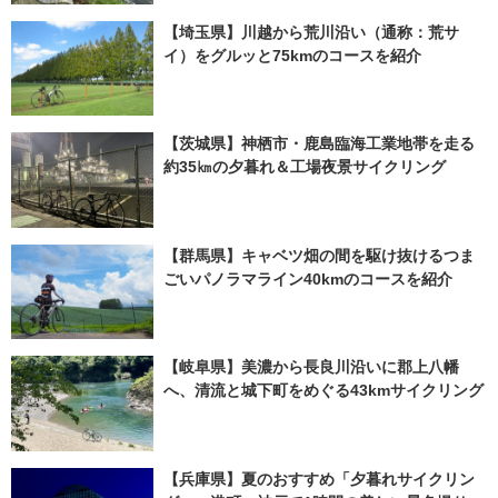
【埼玉県】川越から荒川沿い（通称：荒サ
イ）をグルッと75kmのコースを紹介
【茨城県】神栖市・鹿島臨海工業地帯を走る
約35㎞の夕暮れ＆工場夜景サイクリング
【群馬県】キャベツ畑の間を駆け抜けるつま
ごいパノラマライン40kmのコースを紹介
【岐阜県】美濃から長良川沿いに郡上八幡
へ、清流と城下町をめぐる43kmサイクリング
【兵庫県】夏のおすすめ「夕暮れサイクリン