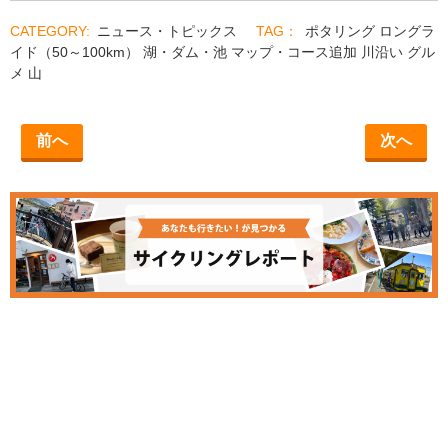
ニュース・トピックス
ポタリング
ロングラ
イド（50～100km）
湖・ダム・池
マップ・コース追加
川沿い
グル
メ
山
前へ
次へ