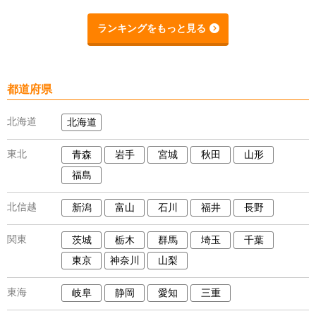
ランキングをもっと見る
都道府県
北海道
北海道
東北
青森
岩手
宮城
秋田
山形
福島
北信越
新潟
富山
石川
福井
長野
関東
茨城
栃木
群馬
埼玉
千葉
東京
神奈川
山梨
東海
岐阜
静岡
愛知
三重