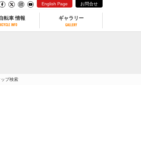
English Page
お問合せ
自転車 情報
ギャラリー
自転車 情報
ギャラリー
サイクリングコースがある公園
写真ギャラリー
交通公園
動画ギャラリー
自転車でも乗れるフェリー
マップ検索
サイクルターミナル
クル
サイクルステーション
サイクルステーションがある空港
自転車店