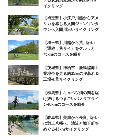
きる女満別空港から約55kmサ
イクリング
【埼玉県】小江戸川越からアメ
リカを感じる入間ジョンソンタ
ウンへ入間川沿いサイクリング
【埼玉県】川越から荒川沿い
（通称：荒サイ）をグルッと
75kmのコースを紹介
【茨城県】神栖市・鹿島臨海工
業地帯を走る約35㎞の夕暮れ＆
工場夜景サイクリング
【群馬県】キャベツ畑の間を駆
け抜けるつまごいパノラマライ
ン40kmのコースを紹介
【岐阜県】美濃から長良川沿い
に郡上八幡へ、清流と城下町を
めぐる43kmサイクリング