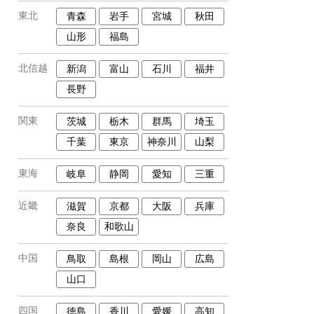
東北
青森
岩手
宮城
秋田
山形
福島
北信越
新潟
富山
石川
福井
長野
関東
茨城
栃木
群馬
埼玉
千葉
東京
神奈川
山梨
東海
岐阜
静岡
愛知
三重
近畿
滋賀
京都
大阪
兵庫
奈良
和歌山
中国
鳥取
島根
岡山
広島
山口
四国
徳島
香川
愛媛
高知