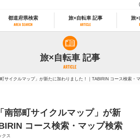
都道府県検索
旅×自転車 記事
旅×
都道府県検索
旅×自転車 記事
旅×
県別サイクリング情報
記事一覧
サイクリストにやさしい宿
旅×自転車 記事
県アクセスランキング
カテゴリから探す
サイクルトレイン
フリーワードから探す
レンタサイクル
サイクルマップ」が新たに加わりました！｜TABIRIN コース検索・
タグから探す
予約ができるレンタサイクル
スポーツタイプのe-bikeがあるレンタサイ
スポーツタイプがあるレンタサイクル
マウンテンバイクがあるレンタサイクル
「南部町サイクルマップ」が新
子供用自転車があるレンタサイクル
タンデム自転車があるレンタサイクル
IRIN コース検索・マップ検索
鉄道駅に近いレンタサイクル
ックス
レンタサイクルがある道の駅