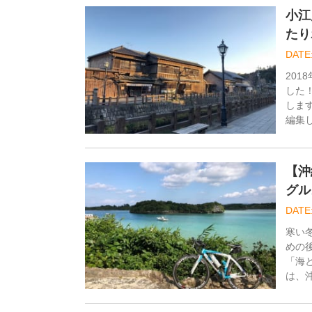
小江
たり
201
した
します
編集し
【沖
グル
寒い
めの
「海
は、沖