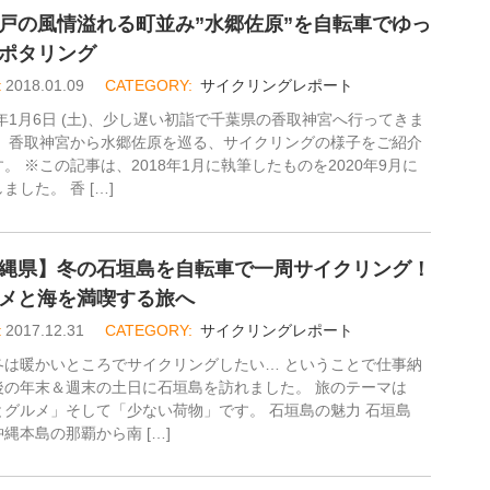
戸の風情溢れる町並み”水郷佐原”を自転車でゆっ
ポタリング
2018.01.09
サイクリングレポート
8年1月6日 (土)、少し遅い初詣で千葉県の香取神宮へ行ってきま
！ 香取神宮から水郷佐原を巡る、サイクリングの様子をご紹介
。 ※この記事は、2018年1月に執筆したものを2020年9月に
ました。 香 […]
縄県】冬の石垣島を自転車で一周サイクリング！
メと海を満喫する旅へ
2017.12.31
サイクリングレポート
冬は暖かいところでサイクリングしたい… ということで仕事納
後の年末＆週末の土日に石垣島を訪れました。 旅のテーマは
とグルメ」そして「少ない荷物」です。 石垣島の魅力 石垣島
縄本島の那覇から南 […]