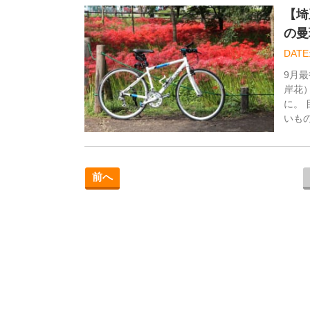
【埼
の曼
9月
岸花
に。
いも
前へ