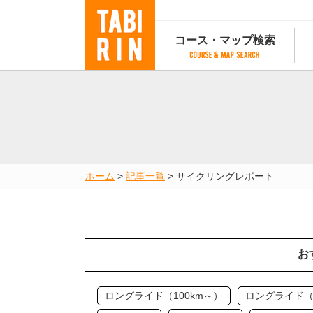
コース・マップ検索
コース・マップ検索
コース検索
マップ検索
都道府
コース条件から検索
都道府県から検索
都道府
都道府県から検索
マップランキング
ホーム
>
記事一覧
>
サイクリングレポート
地図から検索
スポットから検索
コースランキング
コースで人気のスポットランキング
お
ロングライド（100km～）
ロングライド（5