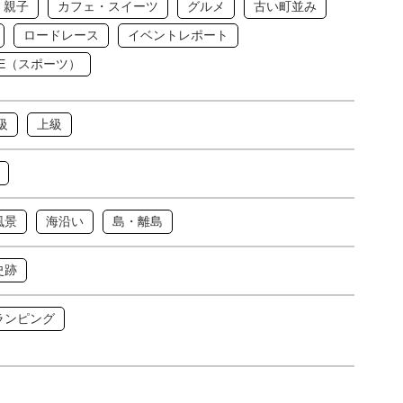
・親子
カフェ・スイーツ
グルメ
古い町並み
ロードレース
イベントレポート
IKE（スポーツ）
級
上級
風景
海沿い
島・離島
史跡
ランピング