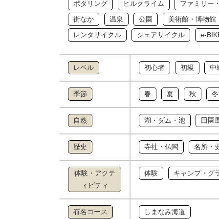
ポタリング
ヒルクライム
ファミリー
街なか
温泉
公園
美術館・博物館
レンタサイクル
シェアサイクル
e-B
レベル
初心者
初級
中
季節
春
夏
秋
冬
自然
湖・ダム・池
田園
歴史
寺社・仏閣
名所・
体験・アクテ
体験
キャンプ・グ
ィビティ
有名コース
しまなみ海道