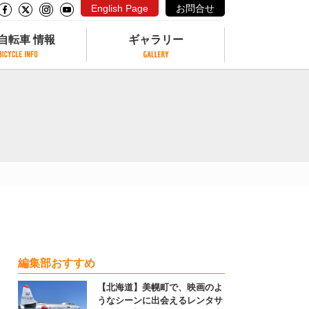
English Page
お問合せ
自転車 情報
ギャラリー
自転車 情報
ギャラリー
サイクリングコースがある公園
写真ギャラリー
交通公園
動画ギャラリー
自転車でも乗れるフェリー
サイクルターミナル
クル
サイクルステーション
サイクルステーションがある空港
自転車店
編集部おすすめ
【北海道】美幌町で、映画のよ
うなシーンに出会えるレンタサ