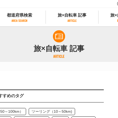
都道府県検索
旅×自転車 記事
旅×
都道府県検索
旅×自転車 記事
旅×
県別サイクリング情報
記事一覧
サイクリストにやさしい宿
旅×自転車 記事
県アクセスランキング
カテゴリから探す
サイクルトレイン
フリーワードから探す
レンタサイクル
タグから探す
予約ができるレンタサイクル
スポーツタイプのe-bikeがあるレンタサイ
スポーツタイプがあるレンタサイクル
マウンテンバイクがあるレンタサイクル
すすめのタグ
子供用自転車があるレンタサイクル
タンデム自転車があるレンタサイクル
鉄道駅に近いレンタサイクル
0～100km）
ツーリング（10～50km)
レンタサイクルがある道の駅