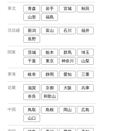
東北
青森
岩手
宮城
秋田
山形
福島
北信越
新潟
富山
石川
福井
長野
関東
茨城
栃木
群馬
埼玉
千葉
東京
神奈川
山梨
東海
岐阜
静岡
愛知
三重
近畿
滋賀
京都
大阪
兵庫
奈良
和歌山
中国
鳥取
島根
岡山
広島
山口