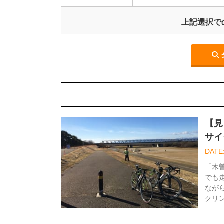
上記選択で
【見
サイ
「木
でも
なが
クリ