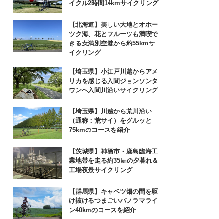
イクル2時間14kmサイクリング
【北海道】美しい大地とオホー
ツク海、花とフルーツも満喫で
きる女満別空港から約55kmサ
イクリング
【埼玉県】小江戸川越からアメ
リカを感じる入間ジョンソンタ
ウンへ入間川沿いサイクリング
【埼玉県】川越から荒川沿い
（通称：荒サイ）をグルッと
75kmのコースを紹介
【茨城県】神栖市・鹿島臨海工
業地帯を走る約35㎞の夕暮れ＆
工場夜景サイクリング
【群馬県】キャベツ畑の間を駆
け抜けるつまごいパノラマライ
ン40kmのコースを紹介