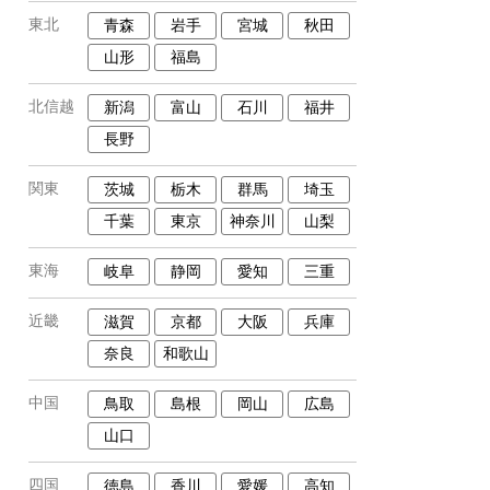
東北
青森
岩手
宮城
秋田
山形
福島
北信越
新潟
富山
石川
福井
長野
関東
茨城
栃木
群馬
埼玉
千葉
東京
神奈川
山梨
東海
岐阜
静岡
愛知
三重
近畿
滋賀
京都
大阪
兵庫
奈良
和歌山
中国
鳥取
島根
岡山
広島
山口
四国
徳島
香川
愛媛
高知