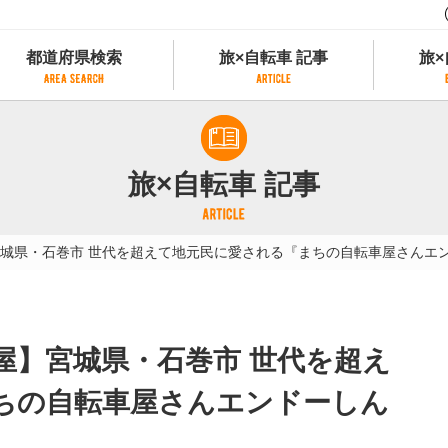
都道府県検索
旅×自転車 記事
旅×
都道府県検索
旅×自転車 記事
旅×
県別サイクリング情報
記事一覧
サイクリストにやさしい宿
旅×自転車 記事
県アクセスランキング
カテゴリから探す
サイクルトレイン
フリーワードから探す
レンタサイクル
城県・石巻市 世代を超えて地元民に愛される『まちの自転車屋さんエ
タグから探す
予約ができるレンタサイクル
スポーツタイプのe-bikeがあるレンタサイ
スポーツタイプがあるレンタサイクル
マウンテンバイクがあるレンタサイクル
屋】宮城県・石巻市 世代を超え
子供用自転車があるレンタサイクル
タンデム自転車があるレンタサイクル
ちの自転車屋さんエンドーしん
鉄道駅に近いレンタサイクル
レンタサイクルがある道の駅