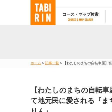
コース・マップ検索
コース・マップ検索
コース検索
マップ検索
都道府
コース条件から検索
都道府県から検索
都道府
都道府県から検索
マップランキング
ホーム
>
記事一覧
>
【わたしのまちの自転車屋】宮
地図から検索
スポットから検索
コースランキング
コースで人気のスポットランキング
【わたしのまちの自転車
て地元民に愛される『ま
りん』