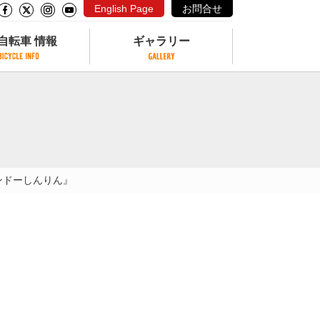
English Page
お問合せ
自転車 情報
ギャラリー
自転車 情報
ギャラリー
サイクリングコースがある公園
写真ギャラリー
交通公園
動画ギャラリー
自転車でも乗れるフェリー
ンドーしんりん』
サイクルターミナル
クル
サイクルステーション
サイクルステーションがある空港
自転車店