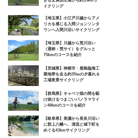
きる女満別空港から約55kmサ
イクリング
【埼玉県】小江戸川越からアメ
リカを感じる入間ジョンソンタ
ウンへ入間川沿いサイクリング
【埼玉県】川越から荒川沿い
（通称：荒サイ）をグルッと
75kmのコースを紹介
【茨城県】神栖市・鹿島臨海工
業地帯を走る約35㎞の夕暮れ＆
工場夜景サイクリング
【群馬県】キャベツ畑の間を駆
け抜けるつまごいパノラマライ
ン40kmのコースを紹介
【岐阜県】美濃から長良川沿い
に郡上八幡へ、清流と城下町を
めぐる43kmサイクリング