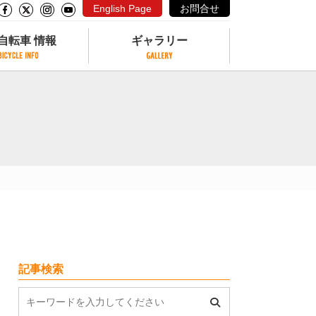
English Page
お問合せ
自転車 情報
ギャラリー
自転車 情報
ギャラリー
サイクリングコースがある公園
写真ギャラリー
交通公園
動画ギャラリー
自転車でも乗れるフェリー
サイクルターミナル
クル
サイクルステーション
サイクルステーションがある空港
自転車店
記事検索