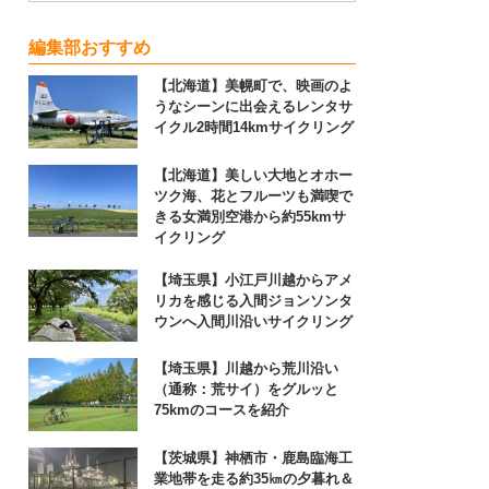
編集部おすすめ
【北海道】美幌町で、映画のよ
うなシーンに出会えるレンタサ
イクル2時間14kmサイクリング
【北海道】美しい大地とオホー
ツク海、花とフルーツも満喫で
きる女満別空港から約55kmサ
イクリング
【埼玉県】小江戸川越からアメ
リカを感じる入間ジョンソンタ
ウンへ入間川沿いサイクリング
【埼玉県】川越から荒川沿い
（通称：荒サイ）をグルッと
75kmのコースを紹介
【茨城県】神栖市・鹿島臨海工
業地帯を走る約35㎞の夕暮れ＆