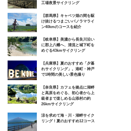
工場夜景サイクリング
【群馬県】キャベツ畑の間を駆
け抜けるつまごいパノラマライ
ン40kmのコースを紹介
【岐阜県】美濃から長良川沿い
に郡上八幡へ、清流と城下町を
めぐる43kmサイクリング
【兵庫県】夏のおすすめ「夕暮
れサイクリング」。港町・神戸
で1時間の美しい景色撮り
【奈良県】カフェを拠点に湖畔
と高原をめぐる、初心者から上
級者まで楽しめる山添村の約
26kmサイクリング
涼を求めて海・川・湖畔サイク
リング！夏のおすすめ12コース