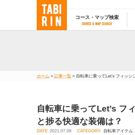
コース・マップ検索
コース・マップ検索
コース検索
マップ検索
都道府
コース条件から検索
都道府県から検索
都道府
都道府県から検索
マップランキング
ホーム
>
記事一覧
>
自転車に乗ってLet’s フィ
地図から検索
スポットから検索
コースランキング
コースで人気のスポットランキング
自転車に乗ってLet’s 
と捗る快適な装備は？
2021.07.08
自転車アイテム