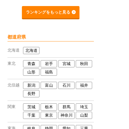
ランキングをもっと見る
都道府県
北海道
北海道
東北
青森
岩手
宮城
秋田
山形
福島
北信越
新潟
富山
石川
福井
長野
関東
茨城
栃木
群馬
埼玉
千葉
東京
神奈川
山梨
東海
岐阜
静岡
愛知
三重