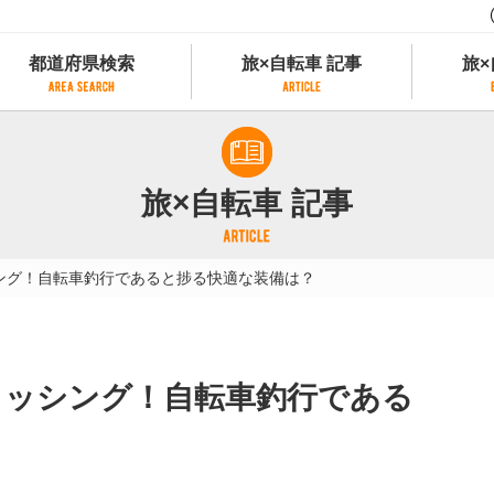
都道府県検索
旅×自転車 記事
旅×
都道府県検索
旅×自転車 記事
旅×
県別サイクリング情報
記事一覧
サイクリストにやさしい宿
旅×自転車 記事
県アクセスランキング
カテゴリから探す
サイクルトレイン
フリーワードから探す
レンタサイクル
ッシング！自転車釣行であると捗る快適な装備は？
タグから探す
予約ができるレンタサイクル
スポーツタイプのe-bikeがあるレンタサイ
スポーツタイプがあるレンタサイクル
マウンテンバイクがあるレンタサイクル
フィッシング！自転車釣行である
子供用自転車があるレンタサイクル
タンデム自転車があるレンタサイクル
鉄道駅に近いレンタサイクル
レンタサイクルがある道の駅