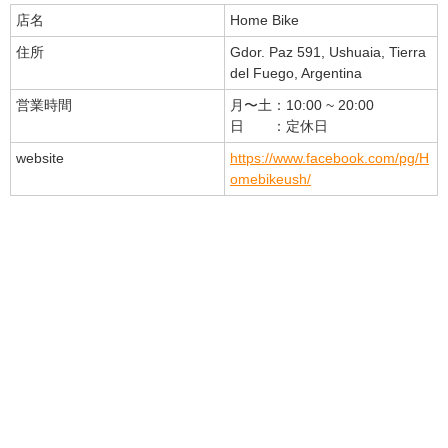
店名
Home Bike
住所
Gdor. Paz 591, Ushuaia, Tierra
del Fuego, Argentina
営業時間
月〜土：10:00 ~ 20:00
日 ：定休日
website
https://www.facebook.com/pg/H
omebikeush/