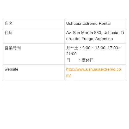
店名
Ushuaia Extremo Rental
住所
Av. San Martín 830, Ushuaia, Ti
erra del Fuego, Argentina
営業時間
月〜土：9:00 ~ 13:00, 17:00 ~
21:00
日 ：定休日
website
http://www.ushuaiaextremo.co
m/