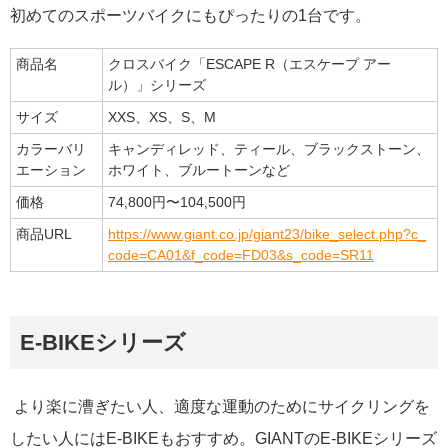
初めてのスポーツバイクにもぴったりの1台です。
商品名
クロスバイク「ESCAPE R（エスケープ アー
ル）」シリーズ
サイズ
XXS、XS、S、M
カラーバリ
キャンディレッド、ティール、ブラックストーン、
エーション
ホワイト、ブルートーンなど
価格
74,800円〜104,500円
商品URL
https://www.giant.co.jp/giant23/bike_select.php?c_
code=CA01&f_code=FD03&s_code=SR11
E-BIKEシリーズ
より楽に漕ぎたい人、適度な運動のためにサイクリングを
したい人にはE-BIKEもおすすめ。GIANTのE-BIKEシリーズ