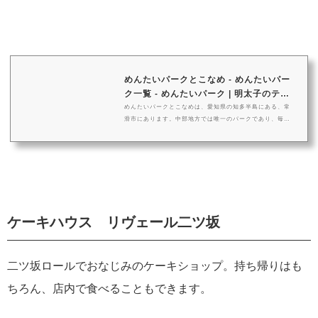
めんたいパークとこなめ - めんたいパー
ク一覧 - めんたいパーク | 明太子のテー
マ...
めんたいパークとこなめは、愛知県の知多半島にある、常
滑市にあります。中部地方では唯一のパークであり、毎年
たくさんのみなさまに中部周辺からお越し頂いています。
ぜひ観光と合わせてお越しください！ ...
ケーキハウス リヴェール二ツ坂
二ツ坂ロールでおなじみのケーキショップ。持ち帰りはも
ちろん、店内で食べることもできます。