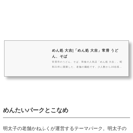
めん処 大吉|「めん処 大吉」常滑 うど
ん、そば
常滑市のうどん、そば、和食の人気店「めん処 大吉」。昭
和21年に開業した、老舗の麺処です。少人数から16名様ま
で座れるお座敷までご利用いただけます。
めんたいパークとこなめ
明太子の老舗かねふくが運営するテーマパーク。明太子の