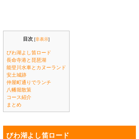
目次
[
非表示
]
びわ湖よし笛ロード
長命寺港と琵琶湖
能登川水車とカヌーランド
安土城跡
仲屋町通りでランチ
八幡堀散策
コース紹介
まとめ
びわ湖よし笛ロード