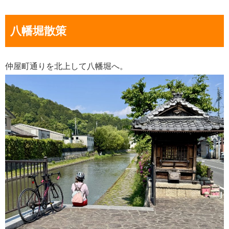
八幡堀散策
仲屋町通りを北上して八幡堀へ。