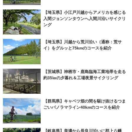
【埼玉県】小江戸川越からアメリカを感じる
入間ジョンソンタウンへ入間川沿いサイクリ
ング
【埼玉県】川越から荒川沿い（通称：荒サ
イ）をグルッと75kmのコースを紹介
【茨城県】神栖市・鹿島臨海工業地帯を走る
約35㎞の夕暮れ＆工場夜景サイクリング
【群馬県】キャベツ畑の間を駆け抜けるつま
ごいパノラマライン40kmのコースを紹介
【岐阜県】美濃から長良川沿いに郡上八幡