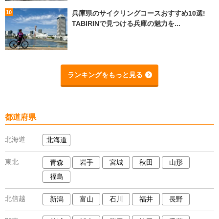
兵庫県のサイクリングコースおすすめ10選!
TABIRINで見つける兵庫の魅力を...
ランキングをもっと見る
都道府県
北海道
北海道
東北
青森
岩手
宮城
秋田
山形
福島
北信越
新潟
富山
石川
福井
長野