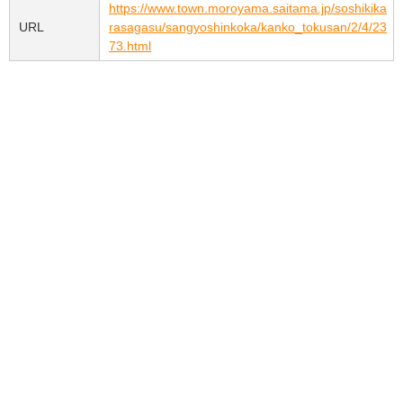
https://www.town.moroyama.saitama.jp/soshikika
URL
rasagasu/sangyoshinkoka/kanko_tokusan/2/4/23
73.html