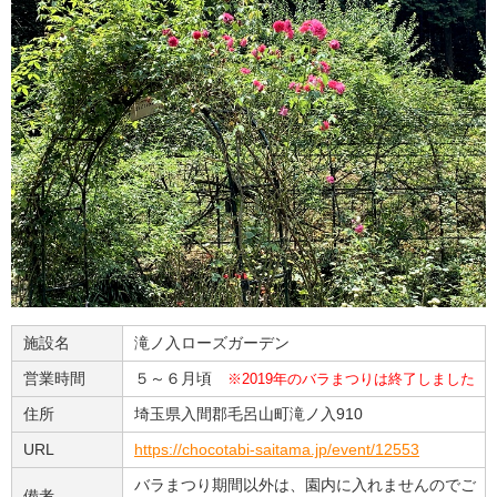
施設名
滝ノ入ローズガーデン
営業時間
５～６月頃
※2019年のバラまつりは終了しました
住所
埼玉県入間郡毛呂山町滝ノ入910
URL
https://chocotabi-saitama.jp/event/12553
バラまつり期間以外は、園内に入れませんのでご
備考