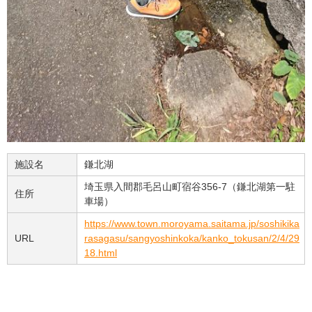
施設名
鎌北湖
埼玉県入間郡毛呂山町宿谷356-7（鎌北湖第一駐
住所
車場）
https://www.town.moroyama.saitama.jp/soshikika
URL
rasagasu/sangyoshinkoka/kanko_tokusan/2/4/29
18.html