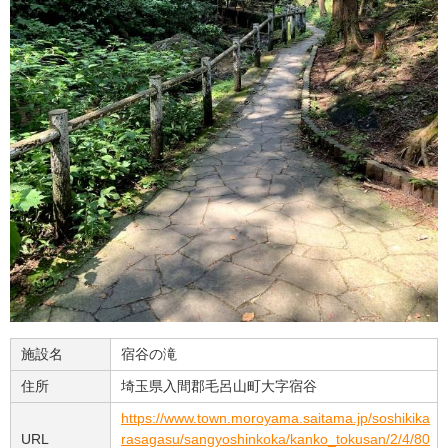
施設名
宿谷の滝
住所
埼玉県入間郡毛呂山町大字宿谷
https://www.town.moroyama.saitama.jp/soshikika
URL
rasagasu/sangyoshinkoka/kanko_tokusan/2/4/80