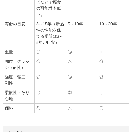
ビなどで腐食
の可能性も低
い。
寿命の目安
3～15年（新品
5～10年
10～20年
性の性能を保
てる期間は3～
5年が目安）
重量
〇
◎
×
強度（クラッ
◎
△
◎
シュ耐性）
強度（強度・
◎
◎
◎
剛性）
柔軟性・そり
〇
◎
〇
心地
価格
◎
△
〇