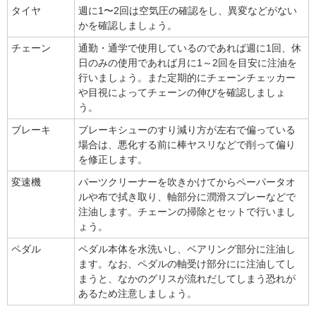
タイヤ
週に1〜2回は空気圧の確認をし、異変などがない
かを確認しましょう。
チェーン
通勤・通学で使用しているのであれば週に1回、休
日のみの使用であれば月に1～2回を目安に注油を
行いましょう。また定期的にチェーンチェッカー
や目視によってチェーンの伸びを確認しましょ
う。
ブレーキ
ブレーキシューのすり減り方が左右で偏っている
場合は、悪化する前に棒ヤスリなどで削って偏り
を修正します。
変速機
パーツクリーナーを吹きかけてからペーパータオ
ルや布で拭き取り、軸部分に潤滑スプレーなどで
注油します。チェーンの掃除とセットで行いまし
ょう。
ペダル
ペダル本体を水洗いし、ベアリング部分に注油し
ます。なお、ペダルの軸受け部分にに注油してし
まうと、なかのグリスが流れだしてしまう恐れが
あるため注意しましょう。