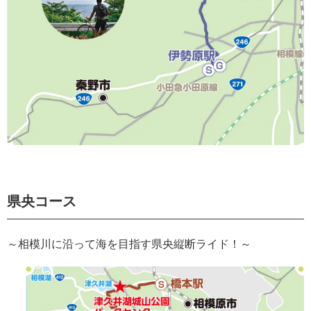
県央コース
～相模川に沿って海を目指す県央縦断ライド！～