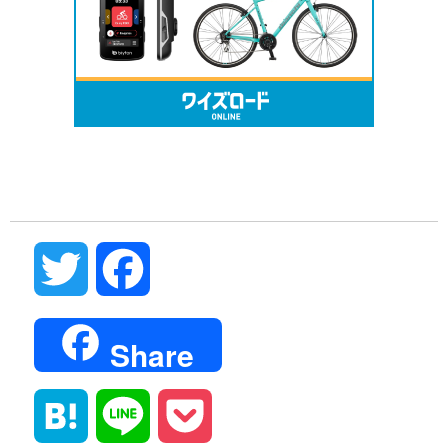
Twitter
Facebook
Share
Hatena
Line
Pocket