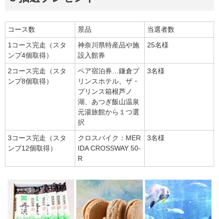
コース数
景品
当選者数
1コース完走（スタ
神奈川県特産品や施
25名様
ンプ4個取得）
設入館券
2コース完走（スタ
ペア宿泊券…鎌倉プ
3名様
ンプ8個取得）
リンスホテル、ザ・
プリンス箱根芦ノ
湖、あつぎ飯山温泉
元湯旅館から１つ選
択
3コース完走（スタ
クロスバイク：MER
3名様
ンプ12個取得）
IDA CROSSWAY 50-
R