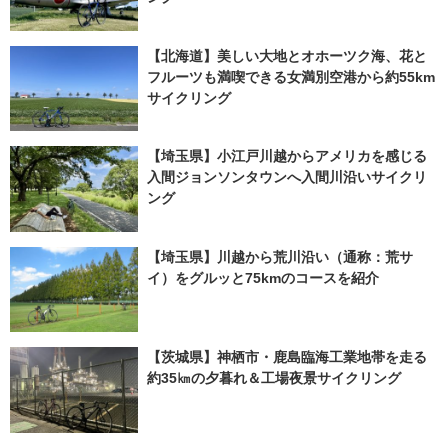
【北海道】美しい大地とオホーツク海、花と
フルーツも満喫できる女満別空港から約55km
サイクリング
【埼玉県】小江戸川越からアメリカを感じる
入間ジョンソンタウンへ入間川沿いサイクリ
ング
【埼玉県】川越から荒川沿い（通称：荒サ
イ）をグルッと75kmのコースを紹介
【茨城県】神栖市・鹿島臨海工業地帯を走る
約35㎞の夕暮れ＆工場夜景サイクリング