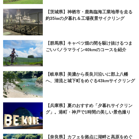
【茨城県】神栖市・鹿島臨海工業地帯を走る
約35㎞の夕暮れ＆工場夜景サイクリング
【群馬県】キャベツ畑の間を駆け抜けるつま
ごいパノラマライン40kmのコースを紹介
【岐阜県】美濃から長良川沿いに郡上八幡
へ、清流と城下町をめぐる43kmサイクリング
【兵庫県】夏のおすすめ「夕暮れサイクリン
グ」。港町・神戸で1時間の美しい景色撮り
【奈良県】カフェを拠点に湖畔と高原をめぐ