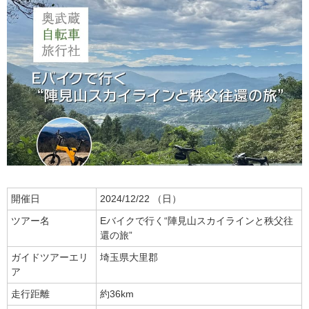
開催日
2024/12/22 （日）
ツアー名
Eバイクで行く“陣見山スカイラインと秩父往
還の旅”
ガイドツアーエリ
埼玉県大里郡
ア
走行距離
約36km