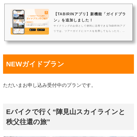
【TABIRINアプリ】新機能「ガイドプラ
ン」を追加しました！
サイクリングのお供として便利に活用できるTABIRINアプ
リでは、ツアーガイドにコースを先導してもらったり、ツ
アーガイドが作成したオススメコースを走る『ガイドプラ
ン』をご案内しています！ガイドプランとはツアーガイド
によるオススメスポットをおり込んだサイクリングプラ
ン、ツアーガイドがつきコースを先導しながら案内するプ
ランをご紹介しています。ただ気ままに走るのも良いです
NEWガイドプラン
が、ガイドの案内付きで走ることもできるのでエリアの魅
力をたっぷり知ることができそうですね。サイクリングを
通じた新たな出会いをぜひお楽しみ...
ただいまお申し込み受付中のプランです。
Eバイクで行く“陣見山スカイラインと
秩父往還の旅”