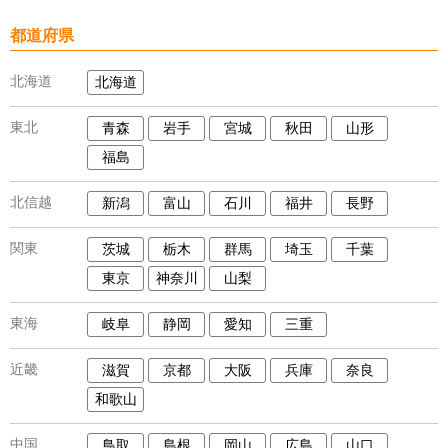
都道府県
北海道
北海道
東北
青森
岩手
宮城
秋田
山形
福島
北信越
新潟
富山
石川
福井
長野
関東
茨城
栃木
群馬
埼玉
千葉
東京
神奈川
山梨
東海
岐阜
静岡
愛知
三重
近畿
滋賀
京都
大阪
兵庫
奈良
和歌山
中国
鳥取
島根
岡山
広島
山口