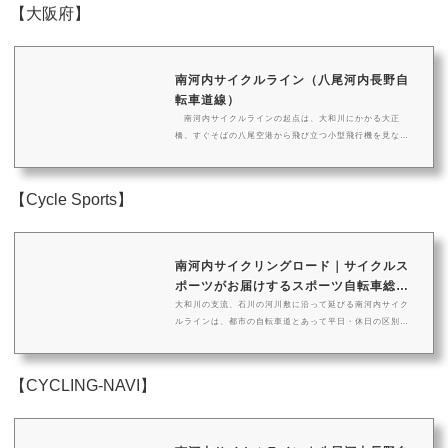
【大阪府】
南河内サイクルライン（八尾河内長野自
転車道線）
南河内サイクルラインの起点は、大和川にかかる大正
橋。すぐそばの八尾空港から飛び立つ小型飛行機を見なが
ら、河内長野をめざしてスタート。 東に少し走ると、大
和川の氾濫を防ぐための付け
【Cycle Sports】
南河内サイクリングロード｜サイクルス
ポーツがお届けするスポーツ自転車総合
情報...
大和川の支流、石川の河川敷に沿って延びる南河内サイク
ルラインは、都市の自転車道とあって平日・休日の区別な
く多くの利用者でにぎわう。近くには応神天皇陵をはじめ
とする古墳群、江戸の町並みが残る富田林といった見どこ
ろもあり、自
【CYCLING-NAVI】