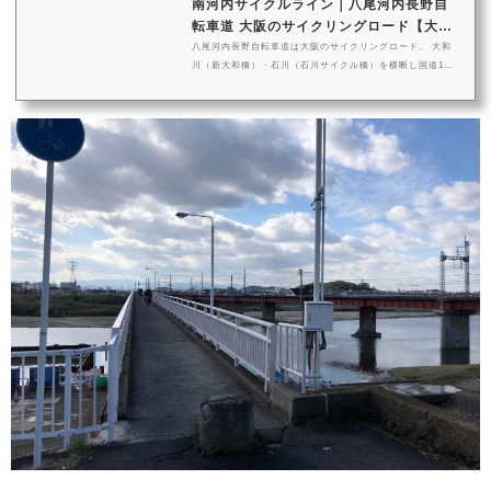
南河内サイクルライン｜八尾河内長野自
転車道 大阪のサイクリングロード【大規
模自...
八尾河内長野自転車道は大阪のサイクリングロード。 大和
川（新大和橋）・石川（石川サイクル橋）を横断し国道17
0・310号交差点まで続くサイクリングロード。