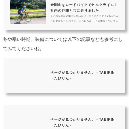
金剛山をロードバイクでヒルクライム！
社内の仲間と共に走りました
※この記事は2018年1月19日に公開されたものを2021年10
月に更新したものです。こんにちは！TABIRIN（たびり
ん）トライアスロン部のKUNOです。今回は、弊社大阪サ
イクリング部のイベントで訪れた、大阪府千早赤阪村の金
剛山サイクリングの様子をお届けします。「金剛山」とは
冬や寒い時期、装備については以下の記事なども参考にし
金剛山は大阪と奈良の府県境にある標高約1,125mの山で
す。サイクリストからの人気の高いヒルクライムスポット
てみてくださいね。
で、ロードバイクに乗り慣れてきた初心者がチャレンジし
たり、上級者が練習用として登るのにおすすめのコースで
す。途中には斜度が10%を超える区間もあ...
ページが見つかりません。 - TABIRIN
（たびりん）
ページが見つかりません。 - TABIRIN
（たびりん）