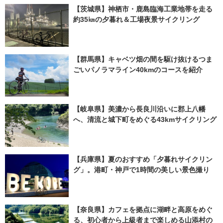
【茨城県】神栖市・鹿島臨海工業地帯を走る
約35㎞の夕暮れ＆工場夜景サイクリング
【群馬県】キャベツ畑の間を駆け抜けるつま
ごいパノラマライン40kmのコースを紹介
【岐阜県】美濃から長良川沿いに郡上八幡
へ、清流と城下町をめぐる43kmサイクリング
【兵庫県】夏のおすすめ「夕暮れサイクリン
グ」。港町・神戸で1時間の美しい景色撮り
【奈良県】カフェを拠点に湖畔と高原をめぐ
る、初心者から上級者まで楽しめる山添村の