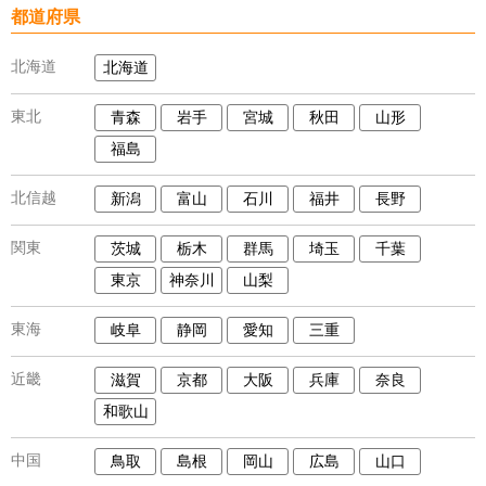
都道府県
北海道
北海道
東北
青森
岩手
宮城
秋田
山形
福島
北信越
新潟
富山
石川
福井
長野
関東
茨城
栃木
群馬
埼玉
千葉
東京
神奈川
山梨
東海
岐阜
静岡
愛知
三重
近畿
滋賀
京都
大阪
兵庫
奈良
和歌山
中国
鳥取
島根
岡山
広島
山口