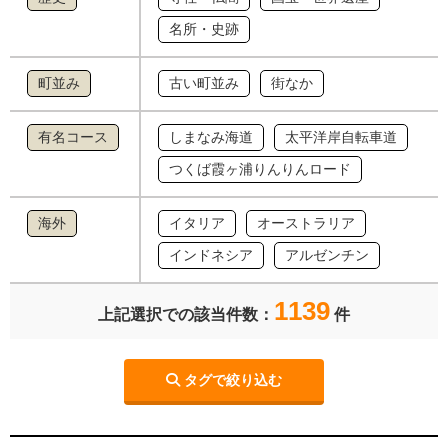
名所・史跡
町並み
古い町並み
街なか
有名コース
しまなみ海道
太平洋岸自転車道
つくば霞ヶ浦りんりんロード
海外
イタリア
オーストラリア
インドネシア
アルゼンチン
1139
上記選択での該当件数：
件