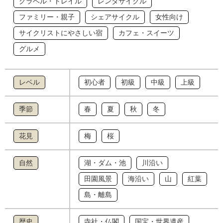
グラベル・トレイル
レンタサイクル
ファミリー・親子
シェアサイクル
女性向け
サイクリストにやさしい宿
カフェ・スイーツ
グルメ
レベル
初心者
初級
中級
上級
季節
春
夏
秋
冬
花見
梅
桜
自然
湖・ダム・池
川沿い
田園風景
海沿い
山
紅葉
島・離島
歴史
寺社・仏閣
国宝・世界遺産