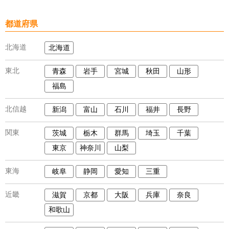
都道府県
北海道
北海道
東北
青森
岩手
宮城
秋田
山形
福島
北信越
新潟
富山
石川
福井
長野
関東
茨城
栃木
群馬
埼玉
千葉
東京
神奈川
山梨
東海
岐阜
静岡
愛知
三重
近畿
滋賀
京都
大阪
兵庫
奈良
和歌山