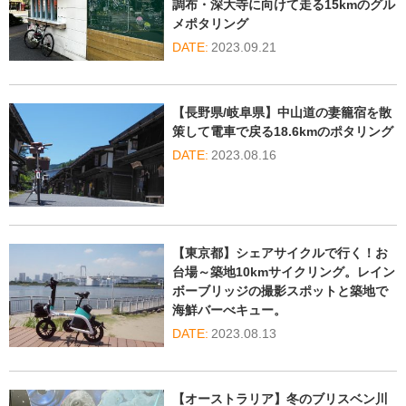
調布・深大寺に向けて走る15kmのグル
メポタリング
2023.09.21
【長野県/岐阜県】中山道の妻籠宿を散
策して電車で戻る18.6kmのポタリング
2023.08.16
【東京都】シェアサイクルで行く！お
台場～築地10kmサイクリング。レイン
ボーブリッジの撮影スポットと築地で
海鮮バーべキュー。
2023.08.13
【オーストラリア】冬のブリスベン川