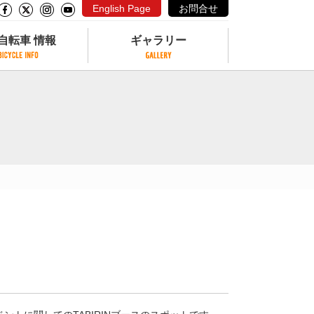
English Page
お問合せ
自転車 情報
ギャラリー
自転車 情報
ギャラリー
サイクリングコースがある公園
写真ギャラリー
交通公園
動画ギャラリー
自転車でも乗れるフェリー
サイクルターミナル
クル
サイクルステーション
サイクルステーションがある空港
自転車店