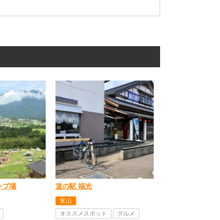
ンプ場
道の駅 福光
富山
オススメスポット
グルメ