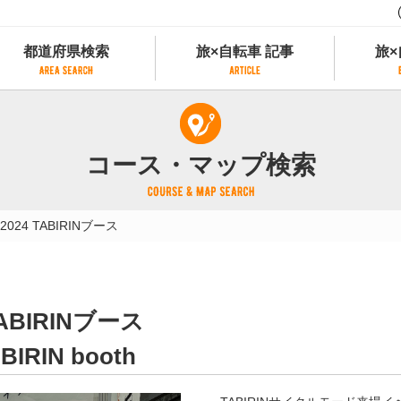
都道府県検索
旅×自転車 記事
旅×
都道府県検索
旅×自転車 記事
旅×
県別サイクリング情報
記事一覧
サイクリストにやさしい宿
コース・マップ検索
県アクセスランキング
カテゴリから探す
サイクルトレイン
フリーワードから探す
レンタサイクル
24 TABIRINブース
タグから探す
予約ができるレンタサイクル
スポーツタイプのe-bikeがあるレンタサイ
スポーツタイプがあるレンタサイクル
マウンテンバイクがあるレンタサイクル
BIRINブース
子供用自転車があるレンタサイクル
タンデム自転車があるレンタサイクル
ABIRIN booth
鉄道駅に近いレンタサイクル
レンタサイクルがある道の駅