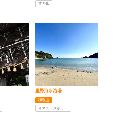
道の駅
里野海水浴場
和歌山
オススメスポット