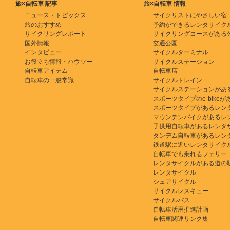
旅×自転車 記事
旅×自転車 情報
ニュース・トピックス
サイクリストにやさしい宿
旅のおすすめ
予約ができるレンタサイク
サイクリングレポート
サイクリングコースがある
国外情報
交通公園
インタビュー
サイクルターミナル
お役立ち情報・ハウツー
サイクルステーション
自転車アイテム
自転車店
自転車の一般常識
サイクルトレイン
サイクルステーションがあ
スポーツタイプのe-bikeがある
スポーツタイプがあるレン
マウンテンバイクがあるレ
子供用自転車があるレンタ
タンデム自転車があるレン
鉄道駅に近いレンタサイク
自転車でも乗れるフェリー
レンタサイクルがある道の
レンタサイクル
シェアサイクル
サイクルレスキュー
サイクルバス
自転車活用推進計画
自転車関連リンク集