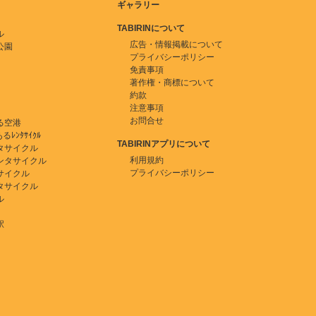
ギャラリー
TABIRINについて
ル
広告・情報掲載について
公園
プライバシーポリシー
免責事項
著作権・商標について
約款
注意事項
お問合せ
る空港
ﾚﾝﾀｻｲｸﾙ
TABIRINアプリについて
タサイクル
利用規約
ンタサイクル
プライバシーポリシー
サイクル
タサイクル
ル
駅