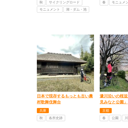
秋
サイクリングロード
春
モニュメ
モニュメント
湖・ダム・池
日本で現存するもっとも古い農
濠川沿いの桜並
村歌舞伎舞台
見みなと公園」
兵庫
京都
秋
各所史跡
春
公園
川