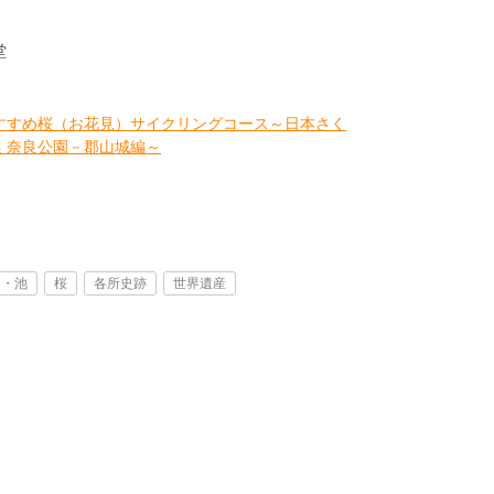
堂
すすめ桜（お花見）サイクリングコース～日本さく
選 奈良公園－郡山城編～
ム・池
桜
各所史跡
世界遺産