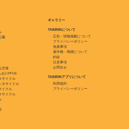
ギャラリー
TABIRINについて
ル
広告・情報掲載について
公園
プライバシーポリシー
免責事項
著作権・商標について
約款
注意事項
お問合せ
る空港
ﾚﾝﾀｻｲｸﾙ
TABIRINアプリについて
タサイクル
利用規約
ンタサイクル
プライバシーポリシー
サイクル
タサイクル
ル
駅