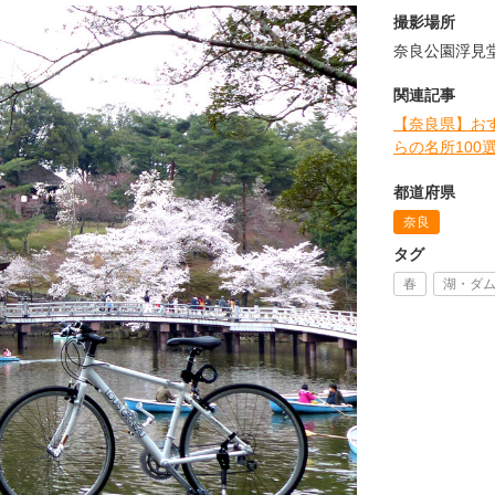
撮影場所
奈良公園浮見
関連記事
【奈良県】お
らの名所100
都道府県
奈良
タグ
春
湖・ダ