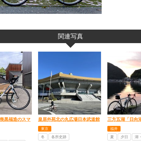
関連写真
喪黒福造のスマ
皇居外苑北の丸広場日本武道館
三方五湖「日向
東京
福井
冬
各所史跡
夏
夕日
湖