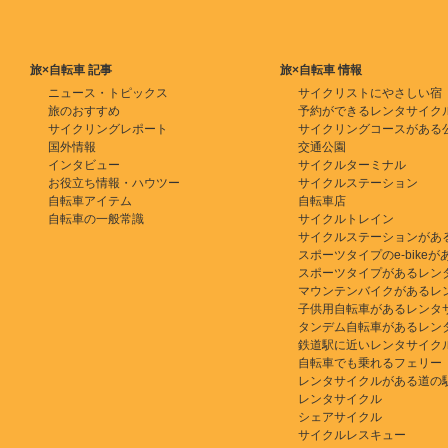
旅×自転車 記事
旅×自転車 情報
ニュース・トピックス
サイクリストにやさしい宿
旅のおすすめ
予約ができるレンタサイク
サイクリングレポート
サイクリングコースがある
国外情報
交通公園
インタビュー
サイクルターミナル
お役立ち情報・ハウツー
サイクルステーション
自転車アイテム
自転車店
自転車の一般常識
サイクルトレイン
サイクルステーションがあ
スポーツタイプのe-bikeがある
スポーツタイプがあるレン
マウンテンバイクがあるレ
子供用自転車があるレンタ
タンデム自転車があるレン
鉄道駅に近いレンタサイク
自転車でも乗れるフェリー
レンタサイクルがある道の
レンタサイクル
シェアサイクル
サイクルレスキュー