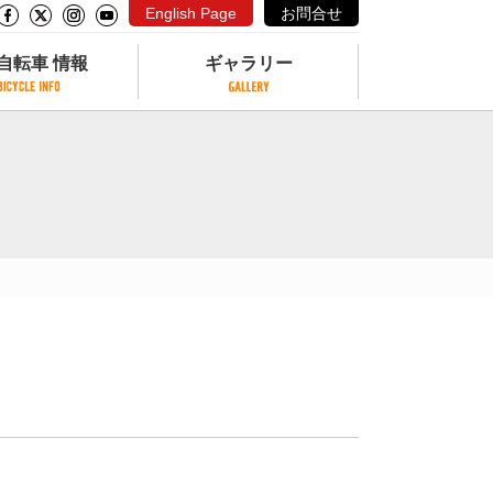
English Page
お問合せ
自転車 情報
ギャラリー
自転車 情報
ギャラリー
サイクリングコースがある公園
写真ギャラリー
交通公園
動画ギャラリー
自転車でも乗れるフェリー
サイクルターミナル
クル
サイクルステーション
サイクルステーションがある空港
自転車店