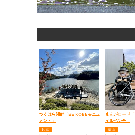
つくはら湖畔「BE KOBEモニュ
まんがロード「
メント」
イルベンチ」
兵庫
富山