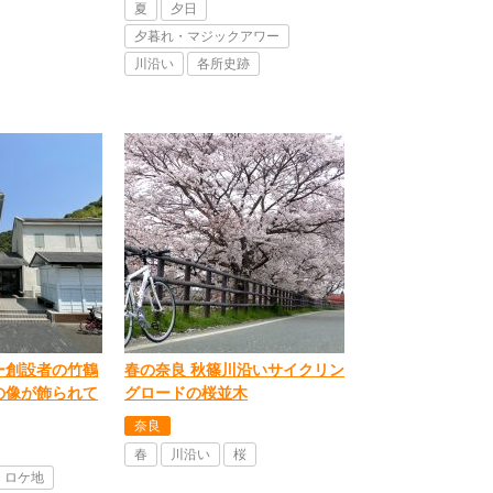
夏
夕日
夕暮れ・マジックアワー
川沿い
各所史跡
ー創設者の竹鶴
春の奈良 秋篠川沿いサイクリン
の像が飾られて
グロードの桜並木
奈良
春
川沿い
桜
ロケ地