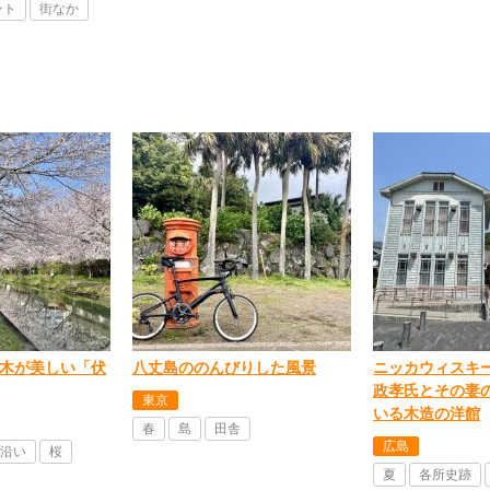
ント
街なか
木が美しい「伏
八丈島ののんびりした風景
ニッカウィスキ
政孝氏とその妻
東京
いる木造の洋館
春
島
田舎
広島
沿い
桜
夏
各所史跡