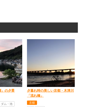
湖」の夕景
夕暮れ時の美しい京都・木津川
「流れ橋」
京都
・ダム・池