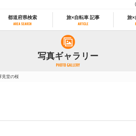
都道府県検索
旅×自転車 記事
旅×
都道府県検索
旅×自転車 記事
旅×
県別サイクリング情報
記事一覧
サイクリストにやさしい宿
写真ギャラリー
県アクセスランキング
カテゴリから探す
サイクルトレイン
フリーワードから探す
レンタサイクル
浮見堂の桜
タグから探す
予約ができるレンタサイクル
スポーツタイプのe-bikeがあるレンタサイ
スポーツタイプがあるレンタサイクル
マウンテンバイクがあるレンタサイクル
子供用自転車があるレンタサイクル
タンデム自転車があるレンタサイクル
鉄道駅に近いレンタサイクル
レンタサイクルがある道の駅