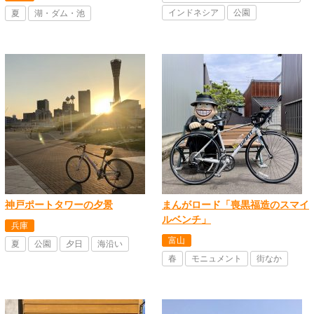
インドネシア
公園
夏
湖・ダム・池
神戸ポートタワーの夕景
まんがロード「喪黒福造のスマイ
ルベンチ」
兵庫
富山
夏
公園
夕日
海沿い
春
モニュメント
街なか