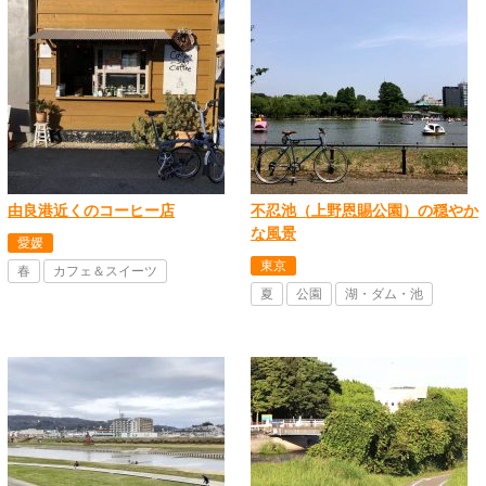
由良港近くのコーヒー店
不忍池（上野恩賜公園）の穏やか
な風景
愛媛
東京
春
カフェ＆スイーツ
夏
公園
湖・ダム・池