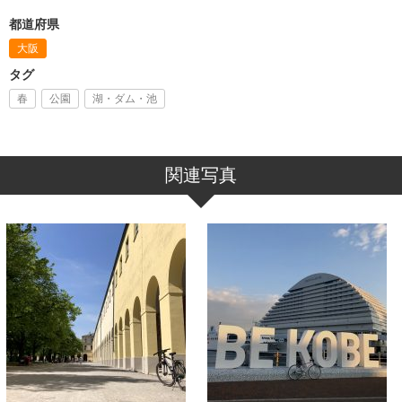
都道府県
大阪
タグ
春
公園
湖・ダム・池
関連写真