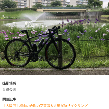
撮影場所
白鷺公園
関連記事
【大阪府】梅雨の合間の花菖蒲＆古墳探訪サイクリング