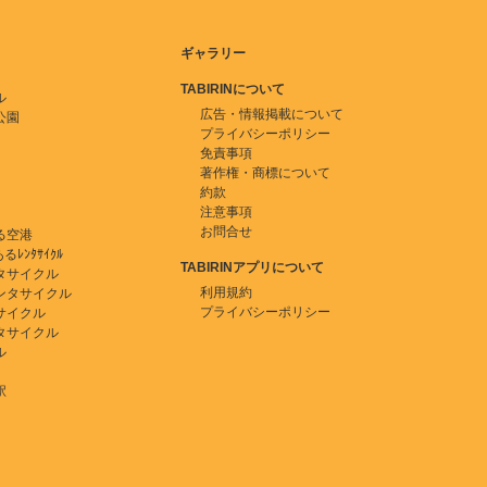
ギャラリー
TABIRINについて
ル
広告・情報掲載について
公園
プライバシーポリシー
免責事項
著作権・商標について
約款
注意事項
お問合せ
る空港
ﾚﾝﾀｻｲｸﾙ
TABIRINアプリについて
タサイクル
利用規約
ンタサイクル
プライバシーポリシー
サイクル
タサイクル
ル
駅