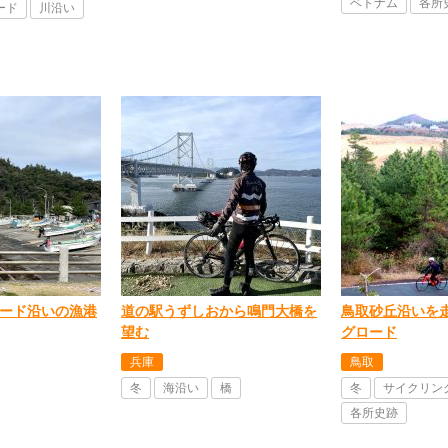
ベトナム
各所
ード
川沿い
ード沿いの漁港
道の駅うずしおから鳴門大橋を
鳥取砂丘沿いを
望む
グロード
兵庫
鳥取
冬
海沿い
橋
冬
サイクリン
各所史跡