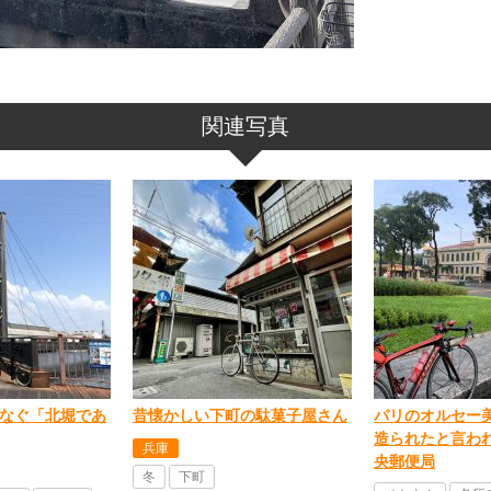
関連写真
なぐ「北堀であ
昔懐かしい下町の駄菓子屋さん
パリのオルセー
造られたと言わ
兵庫
央郵便局
冬
下町