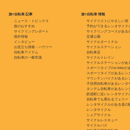
旅×自転車 記事
旅×自転車 情報
ニュース・トピックス
サイクリストにやさしい宿
旅のおすすめ
予約ができるレンタサイク
サイクリングレポート
サイクリングコースがある
国外情報
交通公園
インタビュー
サイクルターミナル
お役立ち情報・ハウツー
サイクルステーション
自転車アイテム
自転車店
自転車の一般常識
サイクルトレイン
サイクルステーションがあ
スポーツタイプのe-bikeがある
スポーツタイプがあるレン
マウンテンバイクがあるレ
子供用自転車があるレンタ
タンデム自転車があるレン
鉄道駅に近いレンタサイク
自転車でも乗れるフェリー
レンタサイクルがある道の
レンタサイクル
シェアサイクル
サイクルレスキュー
サイクルバス