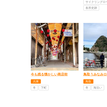
サイクリングロ
各所史跡
今も残る懐かしい商店街
鳥取うみなみロ
兵庫
鳥取
冬
下町
冬
海沿い