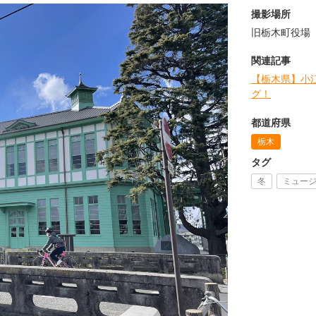
撮影場所
旧栃木町役場
関連記事
【栃木県】小
グ！
都道府県
栃木
タグ
冬
ミュー