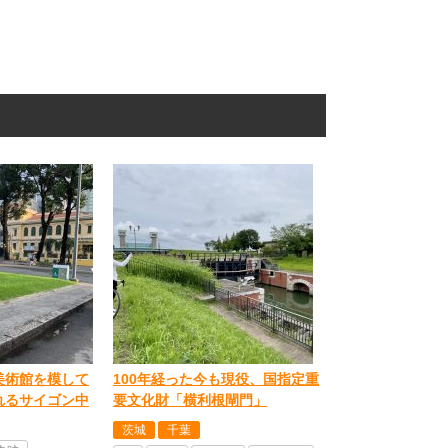
美術館を模して
100年経った今も現役、国指定重
れるサイゴン中
要文化財「横利根閘門」
茨城
千葉