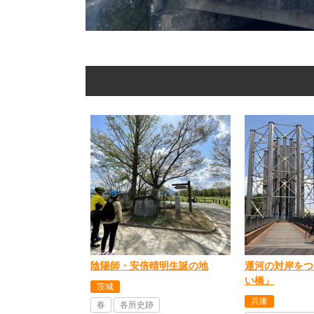
陰陽師・安倍晴明生誕の地
運河の対岸をつ
い橋」
茨城
兵庫
春
各所史跡