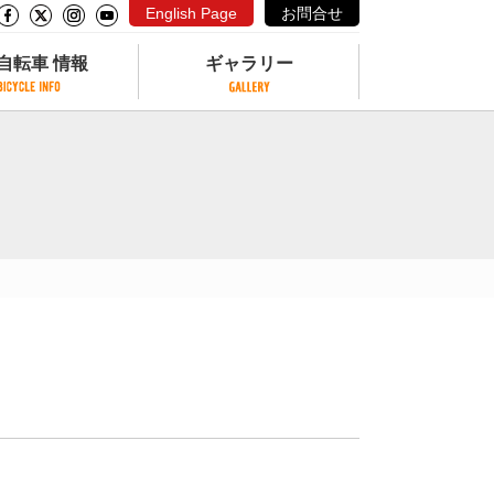
English Page
お問合せ
自転車 情報
ギャラリー
自転車 情報
ギャラリー
サイクリングコースがある公園
写真ギャラリー
交通公園
動画ギャラリー
自転車でも乗れるフェリー
サイクルターミナル
クル
サイクルステーション
サイクルステーションがある空港
自転車店