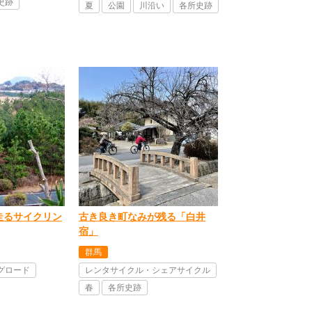
史跡
夏
公園
川沿い
各所史跡
走るサイクリン
古き良き町なみが残る「白井
宿」
群馬
グロード
レンタサイクル・シェアサイクル
春
各所史跡