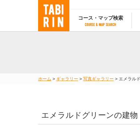
コース・マップ検索
コース・マップ検索
コース検索
マップ検索
都道府
コース条件から検索
都道府県から検索
都道府
都道府県から検索
マップランキング
ホーム
>
ギャラリー
>
写真ギャラリー
>
エメラル
地図から検索
スポットから検索
コースランキング
コースで人気のスポットランキング
エメラルドグリーンの建物