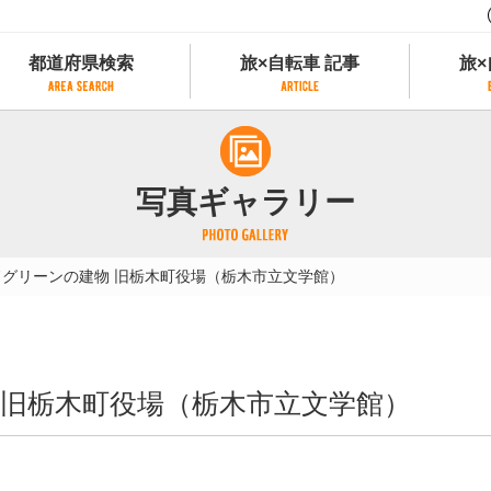
都道府県検索
旅×自転車 記事
旅×
都道府県検索
旅×自転車 記事
旅×
県別サイクリング情報
記事一覧
サイクリストにやさしい宿
写真ギャラリー
県アクセスランキング
カテゴリから探す
サイクルトレイン
フリーワードから探す
レンタサイクル
ドグリーンの建物 旧栃木町役場（栃木市立文学館）
タグから探す
予約ができるレンタサイクル
スポーツタイプのe-bikeがあるレンタサイ
スポーツタイプがあるレンタサイクル
マウンテンバイクがあるレンタサイクル
 旧栃木町役場（栃木市立文学館）
子供用自転車があるレンタサイクル
タンデム自転車があるレンタサイクル
鉄道駅に近いレンタサイクル
レンタサイクルがある道の駅