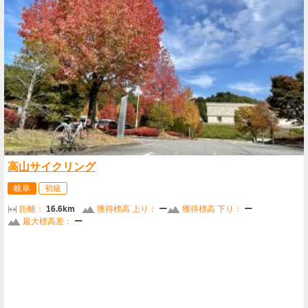
高山サイクリング
岐阜
初級
距離：
16.6km
獲得標高 上り：
ー
獲得標高 下り：
ー
最大標高差：
ー