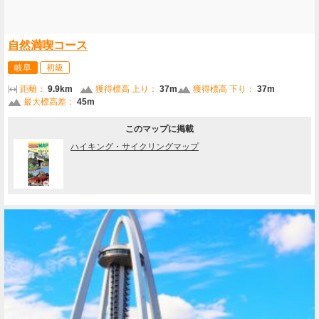
自然満喫コース
岐阜
初級
距離：
9.9km
獲得標高 上り：
37m
獲得標高 下り：
37m
最大標高差：
45m
このマップに掲載
ハイキング・サイクリングマップ