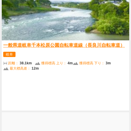
一般県道岐阜千本松原公園自転車道線（長良川自転車道）
岐阜
距離：
38.1km
獲得標高 上り：
4m
獲得標高 下り：
3m
最大標高差：
12m