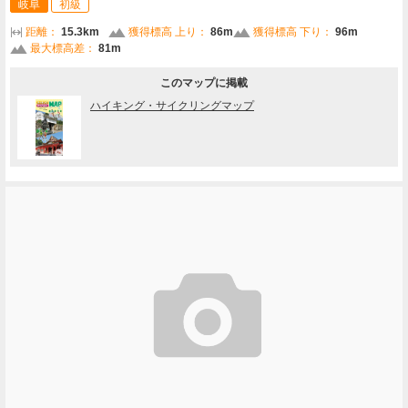
岐阜
初級
距離：
15.3km
獲得標高 上り：
86m
獲得標高 下り：
96m
最大標高差：
81m
このマップに掲載
ハイキング・サイクリングマップ