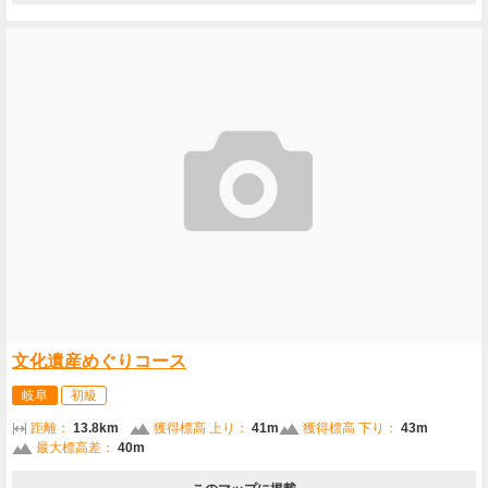
文化遺産めぐりコース
岐阜
初級
距離：
13.8km
獲得標高 上り：
41m
獲得標高 下り：
43m
最大標高差：
40m