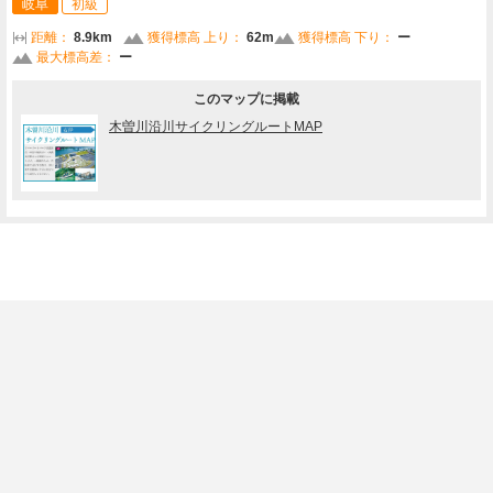
岐阜
初級
距離：
8.9km
獲得標高 上り：
62m
獲得標高 下り：
ー
最大標高差：
ー
このマップに掲載
木曽川沿川サイクリングルートMAP