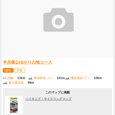
半兵衛公ゆかりの地コース
岐阜
初級
距離：
13km
獲得標高 上り：
101m
獲得標高 下り：
106m
最大標高差：
98m
このマップに掲載
ハイキング・サイクリングマップ