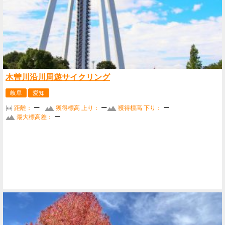
木曽川沿川周遊サイクリング
岐阜
愛知
距離：
ー
獲得標高 上り：
ー
獲得標高 下り：
ー
最大標高差：
ー