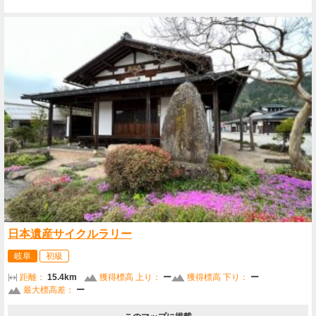
日本遺産サイクルラリー
岐阜
初級
距離：
15.4km
獲得標高 上り：
ー
獲得標高 下り：
ー
最大標高差：
ー