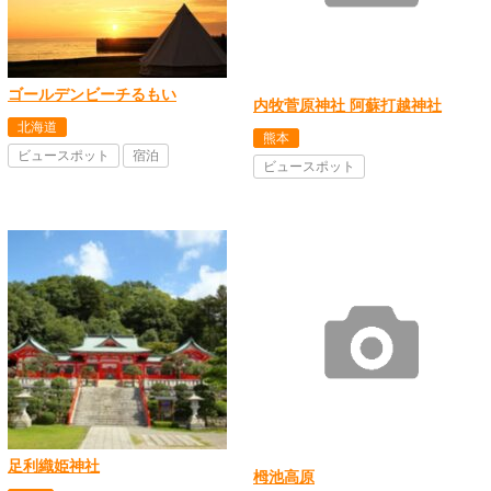
ゴールデンビーチるもい
内牧菅原神社 阿蘇打越神社
北海道
熊本
ビュースポット
宿泊
ビュースポット
足利織姫神社
栂池高原