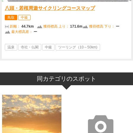
八頭・若桜周遊サイクリングコースマップ
鳥取
中級
距離：
44.7km
獲得標高 上り：
171.6m
獲得標高 下り：
ー
最大標高差：
ー
温泉
寺社・仏閣
中級
ツーリング（10～50km)
同カテゴリのスポット