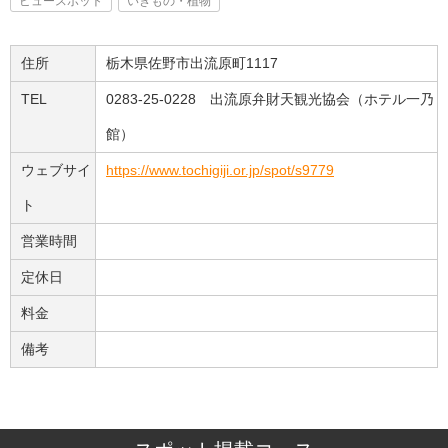
ビュースポット
いきもの・植物
住所
栃木県佐野市出流原町1117
TEL
0283-25-0228 出流原弁財天観光協会（ホテル一乃
館）
ウェブサイ
https://www.tochigiji.or.jp/spot/s9779
ト
営業時間
定休日
料金
備考