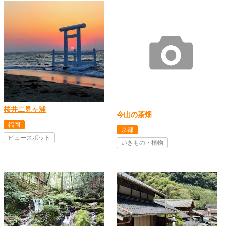
桜井二見ヶ浦
今山の茶畑
福岡
京都
ビュースポット
いきもの・植物