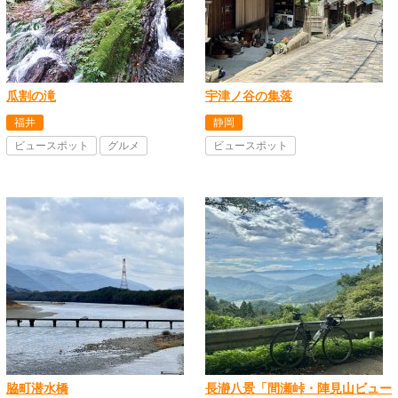
瓜割の滝
宇津ノ谷の集落
福井
静岡
ビュースポット
グルメ
ビュースポット
脇町潜水橋
長瀞八景「間瀬峠・陣見山ビュー