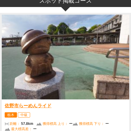
スポット掲載コース
佐野市らーめんライド
栃木
中級
距離：
57.8km
獲得標高 上り：
ー
獲得標高 下り：
ー
最大標高差：
ー