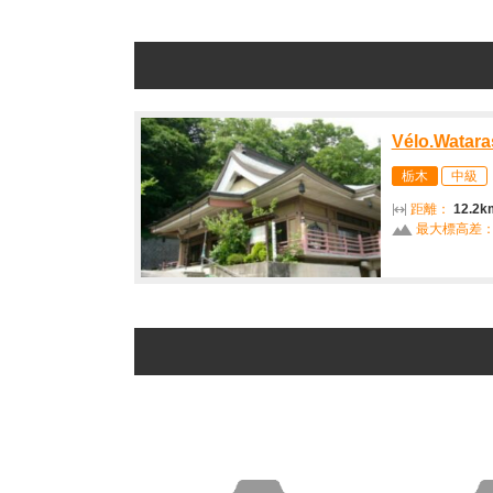
Vélo.Wat
栃木
中級
距離：
12.2k
最大標高差