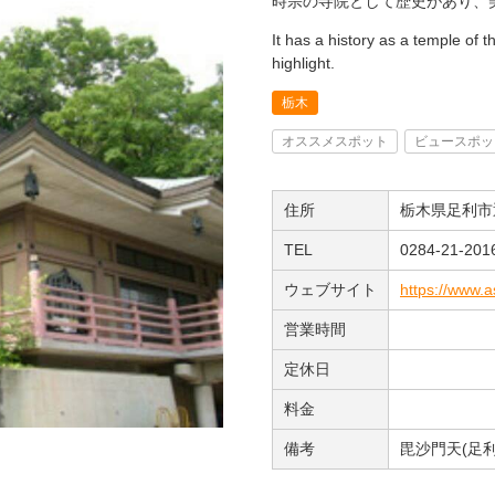
時宗の寺院として歴史があり、
It has a history as a temple of th
highlight.
栃木
オススメスポット
ビュースポッ
住所
栃木県足利市通
TEL
0284-21-201
ウェブサイト
https://www.a
営業時間
定休日
料金
備考
毘沙門天(足