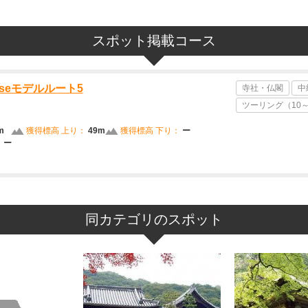
スポット掲載コース
araseモデルルート5
寺社・仏閣
中
ツーリング（10～5
m
獲得標高 上り：
49m
獲得標高 下り：
ー
：
ー
同カテゴリのスポット