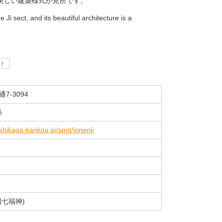
美しい建築様式が見所です。
e Ji sect, and its beautiful architecture is a
ト
7-3094
6
shikaga-kankou.jp/spot/jonenji
利七福神)