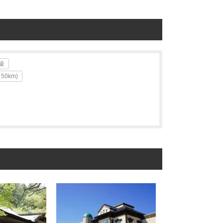
級
0km)