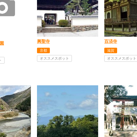
興聖寺
百済寺
園
京都
滋賀
オススメスポット
オススメスポット
ト