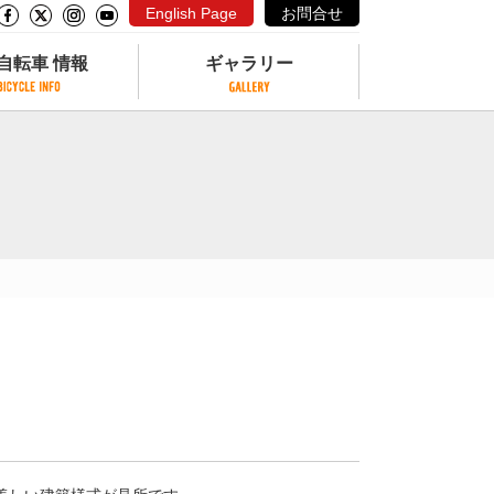
English Page
お問合せ
自転車 情報
ギャラリー
自転車 情報
ギャラリー
サイクリングコースがある公園
写真ギャラリー
交通公園
動画ギャラリー
自転車でも乗れるフェリー
サイクルターミナル
クル
サイクルステーション
サイクルステーションがある空港
自転車店