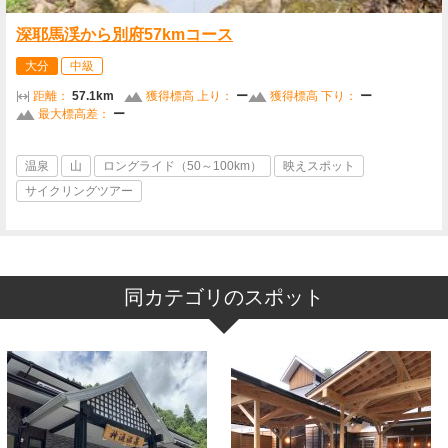
深耶馬渓から別府57kmコース
大分
中級
距離：
57.1km
獲得標高 上り：
ー
獲得標高 下り：
ー
最大標高差：
ー
温泉
山
ロングライド（50～100km）
映えスポット
サイクリングツアー
同カテゴリのスポット