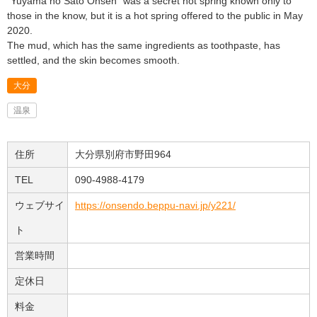
“Yuyama no Sato Onsen” was a secret hot spring known only to
those in the know, but it is a hot spring offered to the public in May
2020.
The mud, which has the same ingredients as toothpaste, has
settled, and the skin becomes smooth.
大分
温泉
住所
大分県別府市野田964
TEL
090-4988-4179
ウェブサイ
https://onsendo.beppu-navi.jp/y221/
ト
営業時間
定休日
料金