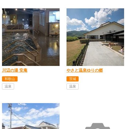
川辺の湯 安庵
やさと温泉ゆりの郷
和歌山
茨城
温泉
温泉