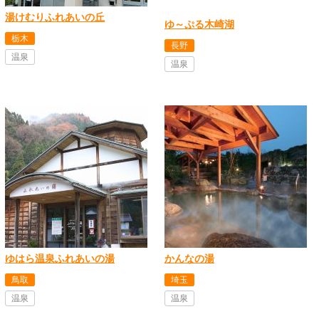
湯けむりふれあいの丘
ゆ～ぷる木崎湖
栃木
長野
温泉
温泉
ゆはら温泉ふれあいの湯
かんなの湯
鳥取
埼玉
温泉
温泉