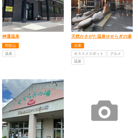
神通温泉
天然かさがた温泉せせらぎの湯
和歌山
兵庫
温泉
オススメスポット
グルメ
温泉