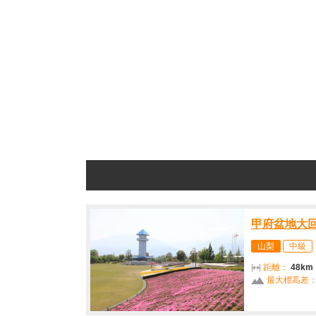
甲府盆地大
山梨
中級
距離：
48km
最大標高差