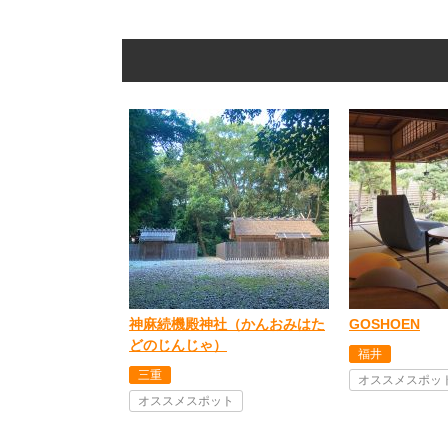
神麻続機殿神社（かんおみはた
GOSHOEN
どのじんじゃ）
福井
三重
オススメスポッ
オススメスポット