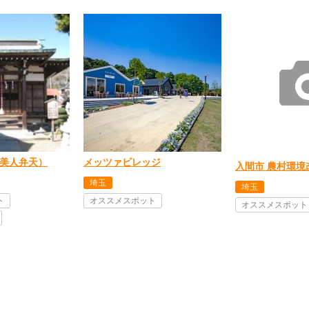
美人弁天）
メッツァビレッジ
入間市 農村環境
埼玉
埼玉
ト
オススメスポット
オススメスポット