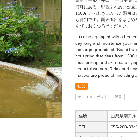
温水プールも完備!！一日中楽
河畔にある「甲西ふれあい公園
1500mからわき上がった温泉
も評判です。露天風呂をはじめ
んびりおくつろぎください。
It is also equipped with a heated
day long and moisturize your min
the large grounds of “Kosei Fur
hot spring that rises from 1500
moisturizing and skin-beautifying
beautiful women. Relax and unwi
that we are proud of, including 
山梨
オススメスポット
温泉
住所
山梨県南アルプ
TEL
055-280-334