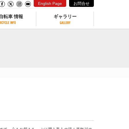
English Page
お問合せ
自転車 情報
ギャラリー
自転車 情報
ギャラリー
サイクリングコースがある公園
写真ギャラリー
交通公園
動画ギャラリー
自転車でも乗れるフェリー
サイクルターミナル
クル
サイクルステーション
サイクルステーションがある空港
自転車店