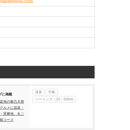
yamanaminoyu.com/
温泉
中級
プに掲載
ツーリング（10～50km)
盆地の魅力大発
グルメに温泉・
・景勝地、丸ご
能コース