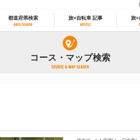
都道府県検索
旅×自転車 記事
旅×
都道府県検索
旅×自転車 記事
旅×
県別サイクリング情報
記事一覧
サイクリストにやさしい宿
コース・マップ検索
県アクセスランキング
カテゴリから探す
サイクルトレイン
フリーワードから探す
レンタサイクル
タグから探す
予約ができるレンタサイクル
スポーツタイプのe-bikeがあるレンタサイ
スポーツタイプがあるレンタサイクル
マウンテンバイクがあるレンタサイクル
子供用自転車があるレンタサイクル
タンデム自転車があるレンタサイクル
鉄道駅に近いレンタサイクル
レンタサイクルがある道の駅