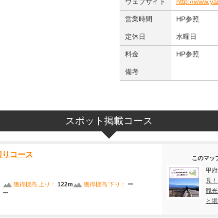
ウェブサイト
http://www.
営業時間
HP参照
定休日
水曜日
料金
HP参照
備考
スポット掲載コース
回りコース
このマッ
甲府
見！
獲得標高 上り：
122m
獲得標高 下り：
ー
観光
：
ー
と堪