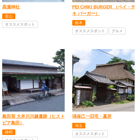
高瀬神社
PEI CHIKI BURGER （ペイ・チ
キ バーガー）
富山
栃木
オススメスポット
オススメスポット
グルメ
島田宿 大井川川越遺跡（ヒスト
塙保己一旧宅・墓所
ピア島田）
埼玉
静岡
オススメスポット