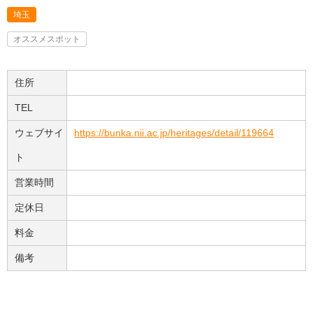
埼玉
オススメスポット
住所
TEL
ウェブサイ
https://bunka.nii.ac.jp/heritages/detail/119664
ト
営業時間
定休日
料金
備考