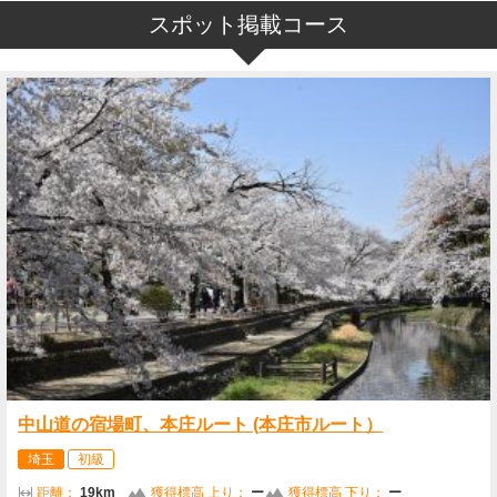
スポット掲載コース
中山道の宿場町、本庄ルート (本庄市ルート）
埼玉
初級
距離：
19km
獲得標高 上り：
ー
獲得標高 下り：
ー