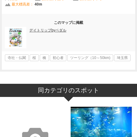
最大標高差：
40m
このマップに掲載
デイトリップbyペダル
寺社・仏閣
桜
橋
初心者
ツーリング（10～50km)
埼玉県
同カテゴリのスポット