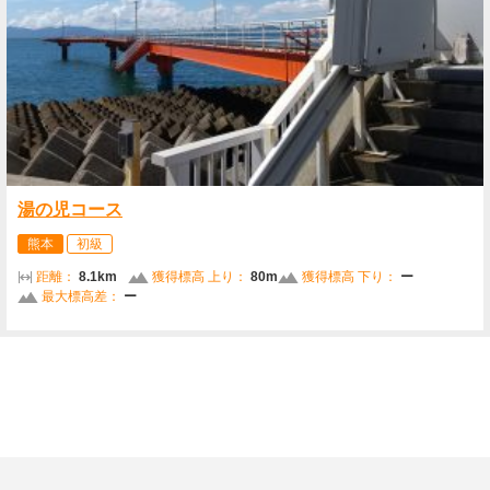
湯の児コース
熊本
初級
距離：
8.1km
獲得標高 上り：
80m
獲得標高 下り：
ー
最大標高差：
ー