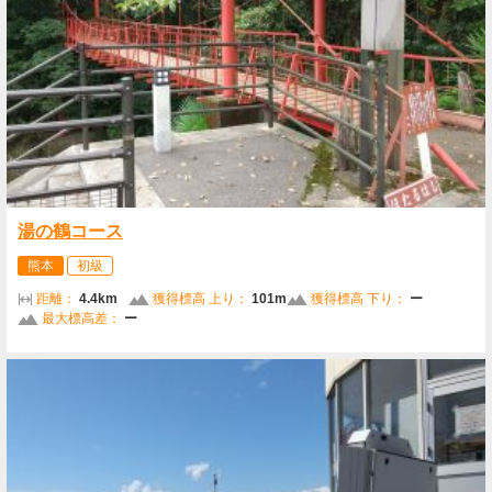
湯の鶴コース
熊本
初級
距離：
4.4km
獲得標高 上り：
101m
獲得標高 下り：
ー
最大標高差：
ー