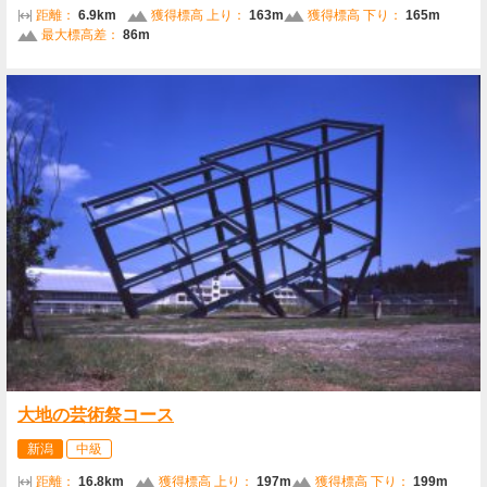
距離：
6.9km
獲得標高 上り：
163m
獲得標高 下り：
165m
最大標高差：
86m
大地の芸術祭コース
新潟
中級
距離：
16.8km
獲得標高 上り：
197m
獲得標高 下り：
199m