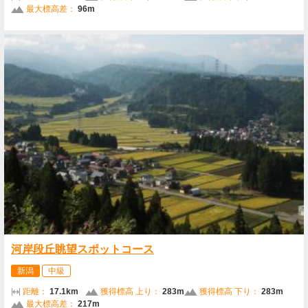
最大標高差：
96m
河岸段丘眺望スポットコース
新潟
中級
距離：
17.1km
獲得標高 上り：
283m
獲得標高 下り：
283m
最大標高差：
217m