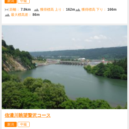
新潟
中級
距離：
7.9km
獲得標高 上り：
162m
獲得標高 下り：
166m
最大標高差：
86m
信濃川眺望贅沢コース
新潟
中級