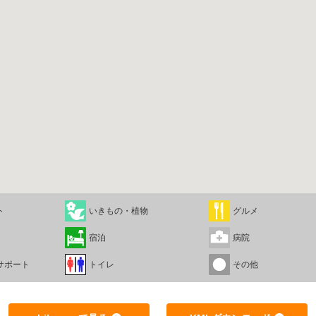
ト
いきもの・植物
グルメ
宿泊
病院
サポート
トイレ
その他