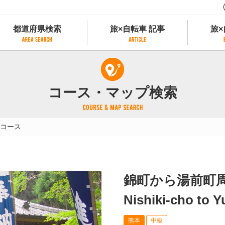
都道府県検索
旅×自転車 記事
旅×
都道府県検索
旅×自転車 記事
旅×
県別サイクリング情報
記事一覧
サイクリストにやさしい宿
コース・マップ検索
県アクセスランキング
カテゴリから探す
サイクルトレイン
フリーワードから探す
レンタサイクル
コース
タグから探す
予約ができるレンタサイクル
スポーツタイプのe-bikeがあるレンタサイ
スポーツタイプがあるレンタサイクル
マウンテンバイクがあるレンタサイクル
錦町から湯前町
子供用自転車があるレンタサイクル
タンデム自転車があるレンタサイクル
Nishiki-cho to 
鉄道駅に近いレンタサイクル
熊本
中級
レンタサイクルがある道の駅