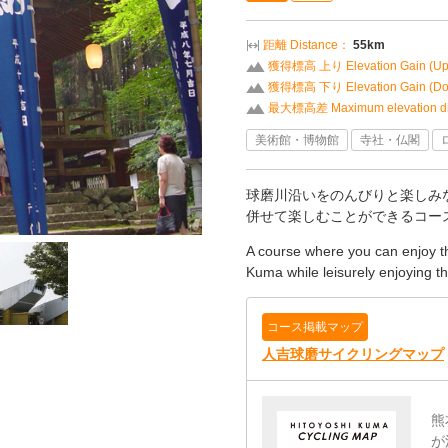
距離 Distance：
55km
獲得標高 上り Elevation Gain (U
獲得標高 下り Elevation Gain (D
最大標高差 Maximum elevation di
美術館・博物館
寺社・仏閣
球磨川沿いをのんびりと楽しみ
併せて楽しむことができるコー
A course where you can enjoy th
Kuma while leisurely enjoying t
コース掲載マップ
人吉球磨サイクリングマップ
熊
が