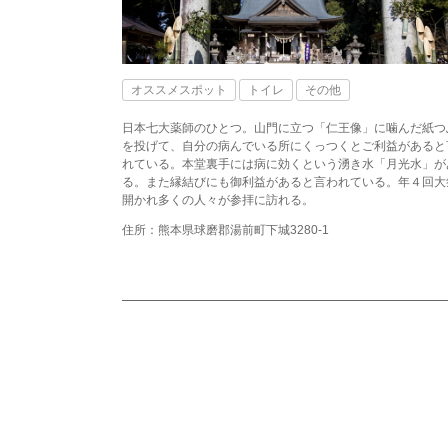
オススメスポット
トイレ
その他
日本七大薬師のひとつ。山門に立つ「仁王像」に噛んだ紙つ
を投げて、自分の病んでいる所にくっつくとご利益があると
れている。本堂裏手には病に効くという湧き水「月光水」が
る。また縁結びにも御利益があると言われている。年４回大
開かれ多くの人々が参拝に訪れる。
住所：熊本県球磨郡湯前町下城3280-1