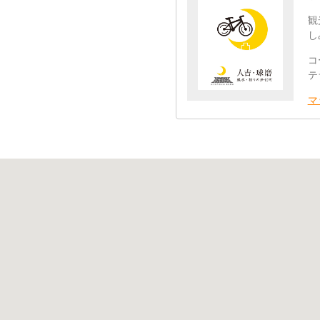
観
し
コ
テ
マ