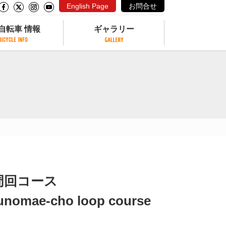
English Page
お問合せ
自転車 情報
ギャラリー
自転車 情報
ギャラリー
サイクリングコースがある公園
写真ギャラリー
交通公園
動画ギャラリー
自転車でも乗れるフェリー
サイクルターミナル
クル
サイクルステーション
サイクルステーションがある空港
自転車店
周回コース
Yunomae-cho loop course