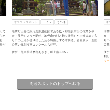
オススメスポット
トイレ
その他
オ
ぶて
湯前町出身の政治風刺漫画家である故・那須良輔氏の偉業を保
湯前
言わ
存・展示しようと開館。地元産の杉と檜を使用した木造建築で入
存・
あ
り口の上部がせり出した庇を特徴とする木構造。企画展示、全国
り口
祭が
公募の風刺漫画コンクールも好評。
公募
住所：熊本県球磨郡あさぎり町上南3265-2
住所
TEL
ウェ
周辺スポットのトップへ戻る