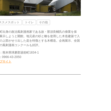
ススメスポット
トイレ
その他
町出身の政治風刺漫画家である故・那須良輔氏の偉業を保
展示しようと開館。地元産の杉と檜を使用した木造建築で入
の上部がせり出した庇を特徴とする木構造。企画展示、全国
の風刺漫画コンクールも好評。
：熊本県球磨郡湯前町1834-1
：0966-43-2050
ブサイト