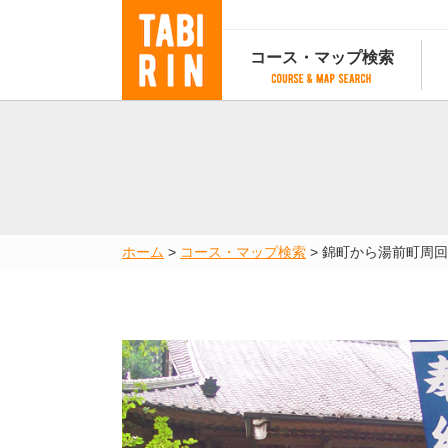
コース・マップ検索
コース・マップ検索
コース検索
マップ検索
都道府
コース条件から検索
都道府県から検索
都道府
都道府県から検索
マップランキング
ホーム
>
コース・マップ検索
>
錦町から湯前町周回
地図から検索
スポットから検索
コースランキング
コースで人気のスポットランキング