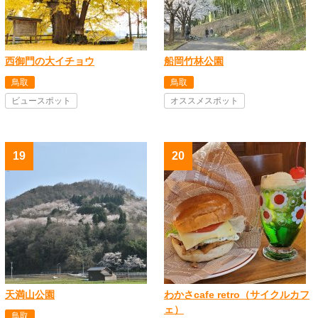
西御門の大イチョウ
船岡竹林公園
鳥取
鳥取
ビュースポット
オススメスポット
天満山公園
わかさcafe retro（サイクルカフ
ェ）
鳥取