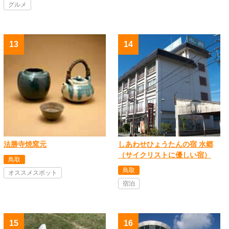
グルメ
法勝寺焼窯元
しあわせひょうたんの宿 水郷
（サイクリストに優しい宿）
鳥取
鳥取
オススメスポット
宿泊