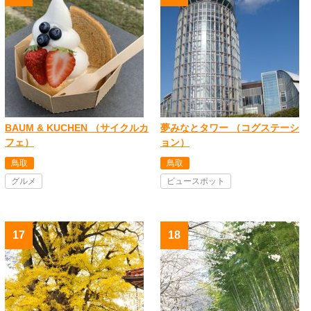
BAUM & KUCHEN （サイクルカ
夢みなとタワー （コグステーシ
フェ）
ョン）
鳥取
鳥取
グルメ
ビュースポット