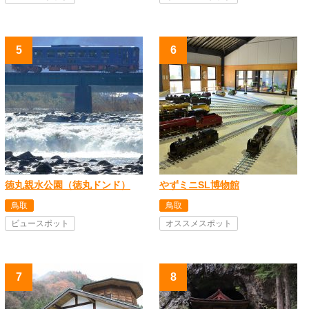
徳丸親水公園（徳丸ドンド）
やずミニSL博物館
鳥取
鳥取
ビュースポット
オススメスポット