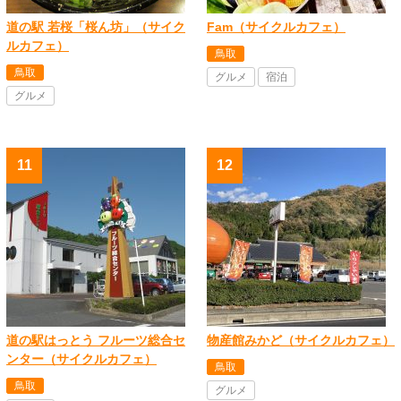
道の駅 若桜「桜ん坊」（サイク
Fam（サイクルカフェ）
ルカフェ）
鳥取
鳥取
グルメ
宿泊
グルメ
道の駅はっとう フルーツ総合セ
物産館みかど（サイクルカフェ）
ンター（サイクルカフェ）
鳥取
鳥取
グルメ