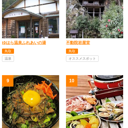
ゆはら温泉ふれあいの湯
不動院岩屋堂
鳥取
鳥取
温泉
オススメスポット