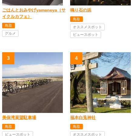
ごはんとおみやげyamaneya（サ
鳴り石の浜
イクルカフェ）
鳥取
鳥取
オススメスポット
グルメ
ビュースポット
美保湾展望駐車場
福本白兎神社
鳥取
鳥取
ビュースポット
オススメスポット