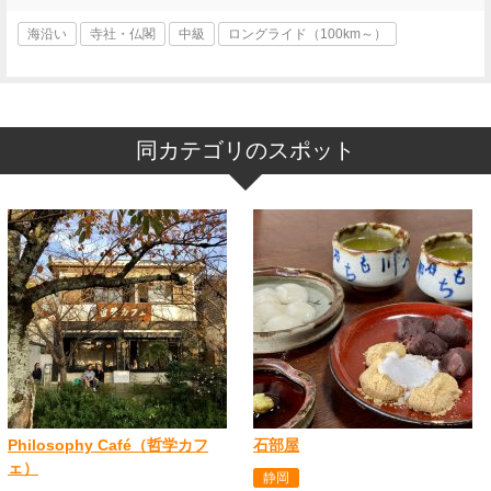
海沿い
寺社・仏閣
中級
ロングライド（100km～）
同カテゴリのスポット
Philosophy Café（哲学カフ
石部屋
ェ）
静岡