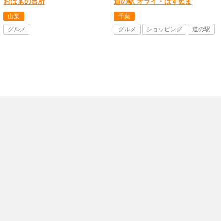
おばぁの台所
道の駅 オライ・はすぬま
山梨
千葉
グルメ
グルメ
ショッピング
道の駅