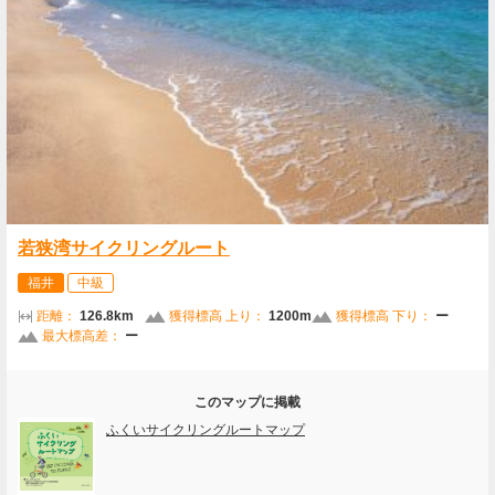
若狭湾サイクリングルート
福井
中級
距離：
126.8km
獲得標高 上り：
1200m
獲得標高 下り：
ー
最大標高差：
ー
このマップに掲載
ふくいサイクリングルートマップ