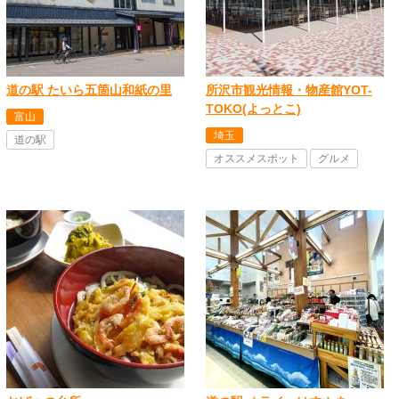
道の駅 たいら五箇山和紙の里
所沢市観光情報・物産館YOT-
TOKO(よっとこ)
富山
埼玉
道の駅
オススメスポット
グルメ