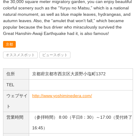
the 30,000 square meter migratory garden, you can enjoy beautiful
colorful scenery such as the “Yuryu no Matsu,” which is a national
natural monument, as well as blue maple leaves, hydrangeas, and
autumn leaves. Also, the “amulet that won't fall,” which became
popular because the bus driver who miraculously survived the
Great Hanshin-Awaji Earthquake had it, is also famous!
京都
オススメスポット
ビュースポット
住所
京都府京都市西京区大原野小塩町1372
TEL
ウェブサイ
http://www.yoshiminedera.com/
ト
営業時間
（参拝時間） 8:00（平日8：30）～17:00（受付終了
16:45）