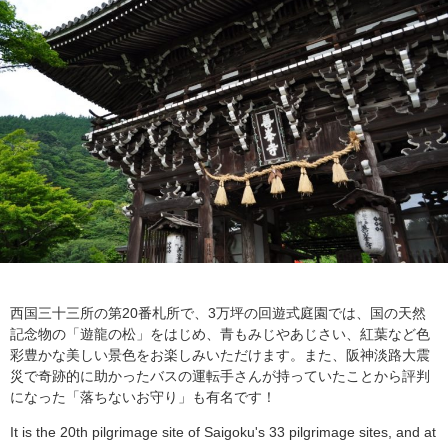
西国三十三所の第20番札所で、3万坪の回遊式庭園では、国の天然
記念物の「遊龍の松」をはじめ、青もみじやあじさい、紅葉など色
彩豊かな美しい景色をお楽しみいただけます。また、阪神淡路大震
災で奇跡的に助かったバスの運転手さんが持っていたことから評判
になった「落ちないお守り」も有名です！
It is the 20th pilgrimage site of Saigoku's 33 pilgrimage sites, and at