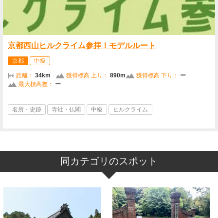
京都西山ヒルクライム参拝！モデルルート
京都
中級
距離：
34km
獲得標高 上り：
890m
獲得標高 下り：
ー
最大標高差：
ー
名所・史跡
寺社・仏閣
中級
ヒルクライム
同カテゴリのスポット