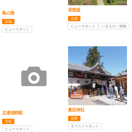
背割堤
鳥の海
京都
宮城
ビュースポット
いきもの・植物
ビュースポット
眞田神社
北浦湖畔駅
長野
茨城
オススメスポット
ビュースポット