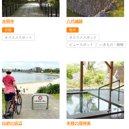
光明寺
八代城跡
京都
熊本
オススメスポット
オススメスポット
ビュースポット
いきもの・植物
白砂の浜辺
冬桜の宿神泉