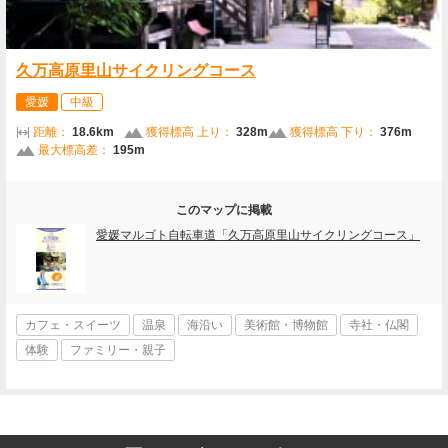
久万高原里山サイクリングコース
愛媛
中級
距離：
18.6km
獲得標高 上り：
328m
獲得標高 下り：
376m
最大標高差：
195m
このマップに掲載
愛媛マルゴト自転車道「久万高原里山サイクリングコース」
カフェ・スイーツ
温泉
海沿い
美術館・博物館
寺社・仏閣
体験
ファミリー・親子