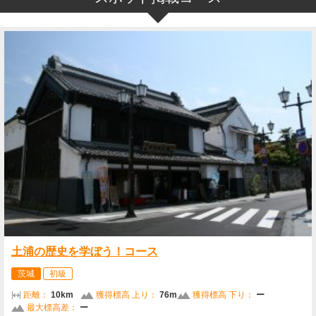
土浦の歴史を学ぼう！コース
茨城
初級
距離：
10km
獲得標高 上り：
76m
獲得標高 下り：
ー
最大標高差：
ー