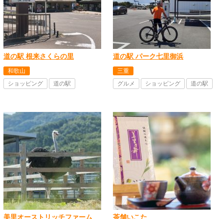
道の駅 根来さくらの里
道の駅 パーク七里御浜
和歌山
三重
ショッピング
道の駅
グルメ
ショッピング
道の駅
美里オーストリッチファーム
茶舗いこた