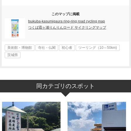
このマップに掲載
tsukuba-kasumigaura ring-ring road cycling map
つくば霞ヶ浦りんりんロード サイクリングマップ
美術館・博物館
寺社・仏閣
初心者
ツーリング（10～50km)
茨城県
同カテゴリのスポット