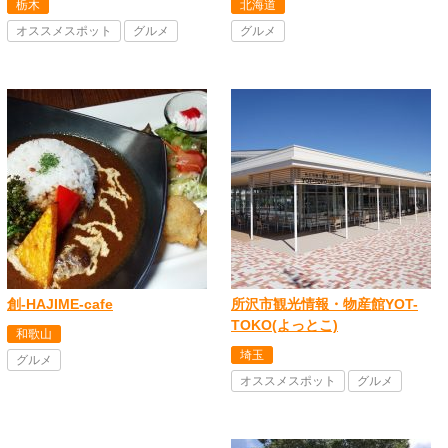
栃木
北海道
オススメスポット
グルメ
グルメ
創-HAJIME-cafe
所沢市観光情報・物産館YOT-
TOKO(よっとこ)
和歌山
埼玉
グルメ
オススメスポット
グルメ