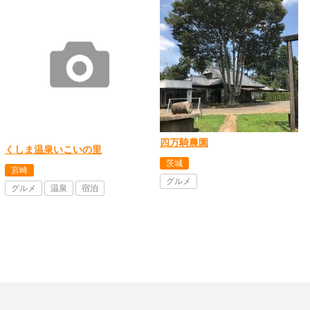
四万騎農園
くしま温泉いこいの里
茨城
宮崎
グルメ
グルメ
温泉
宿泊