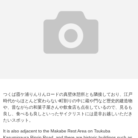
つくば霞ケ浦りんりんロードの真壁休憩所とも隣接しており、江戸
時代からほとんど変わらない町割りの中に蔵や門など歴史的建造物
や、昔ながらの和菓子屋さんや飲食店も点在しているので、見るも
良し、食べるも良しといったサイクリストには是非お越しいただき
たいスポット。
It is also adjacent to the Makabe Rest Area on Tsukuba
Kasumigaura Rinrin Road, and there are historic buildings such as