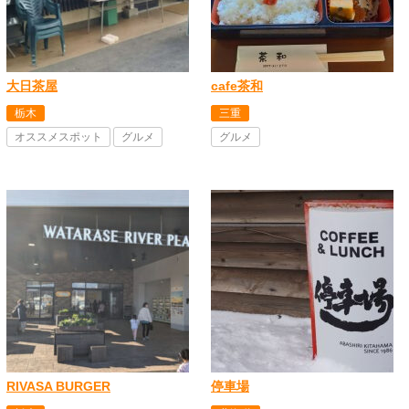
大日茶屋
cafe茶和
栃木
三重
オススメスポット
グルメ
グルメ
RIVASA BURGER
停車場