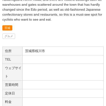
warehouses and gates scattered around the town that has hardly
changed since the Edo period, as well as old-fashioned Japanese
confectionary stores and restaurants, so this is a must-see spot for
cyclists who want to see and eat.
茨城
グルメ
住所
茨城県桜川市
TEL
ウェブサイ
ト
営業時間
定休日
料金