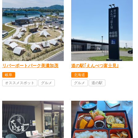
リバーポートパーク美濃加茂
道の駅｢えんべつ富士見｣
岐阜
北海道
オススメスポット
グルメ
グルメ
道の駅