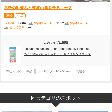
真壁の町並みと筑波山麓を走るコース
茨城
中級
距離：
17km
獲得標高 上り：
119m
獲得標高 下り：
ー
最大標高差：
ー
このマップに掲載
tsukuba-kasumigaura ring-ring road cycling map
つくば霞ヶ浦りんりんロード サイクリングマップ
寺社・仏閣
中級
ツーリング（10～50km)
茨城県
同カテゴリのスポット