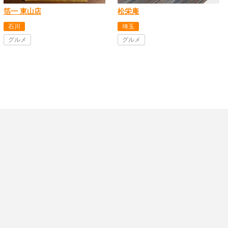
箔一 東山店
松栄庵
石川
埼玉
グルメ
グルメ