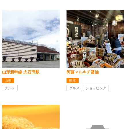
山形新幹線 大石田駅
阿蘇マルキチ醤油
山形
熊本
グルメ
グルメ
ショッピング