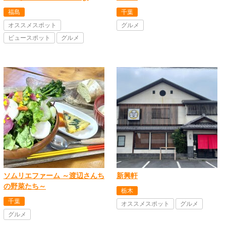
福島
千葉
オススメスポット
グルメ
ビュースポット
グルメ
ソムリエファーム ～渡辺さんち
新興軒
の野菜たち～
栃木
千葉
オススメスポット
グルメ
グルメ