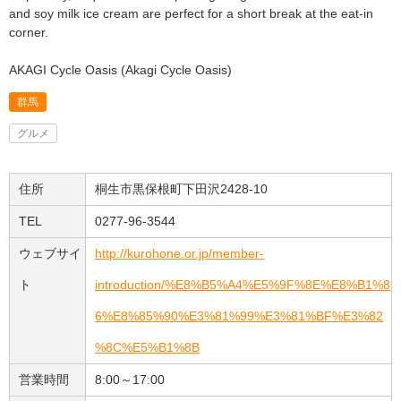
and soy milk ice cream are perfect for a short break at the eat-in
corner.
AKAGI Cycle Oasis (Akagi Cycle Oasis)
群馬
グルメ
住所
桐生市黒保根町下田沢2428-10
TEL
0277-96-3544
ウェブサイ
http://kurohone.or.jp/member-
ト
introduction/%E8%B5%A4%E5%9F%8E%E8%B1%8
6%E8%85%90%E3%81%99%E3%81%BF%E3%82
%8C%E5%B1%8B
営業時間
8:00～17:00