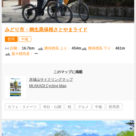
みどり市・桐生黒保根さとやまライド
群馬
中級
距離：
16.7km
獲得標高 上り：
454m
獲得標高 下り：
461m
最大標高差：
ー
このマップに掲載
赤城山サイクリングマップ
Mt.AKAGI Cycling Map
カフェ・スイーツ
寺社・仏閣
桜
グルメ
中級
群馬県