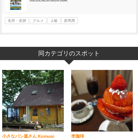
名所・史跡
グルメ
上級
群馬県
同カテゴリのスポット
小さなパン屋さん Komugi
杢珈琲