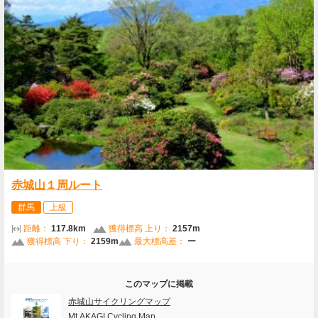
赤城山１周ルート
群馬
上級
距離：
117.8km
獲得標高 上り：
2157m
獲得標高 下り：
2159m
最大標高差：
ー
このマップに掲載
赤城山サイクリングマップ
Mt.AKAGI Cycling Map