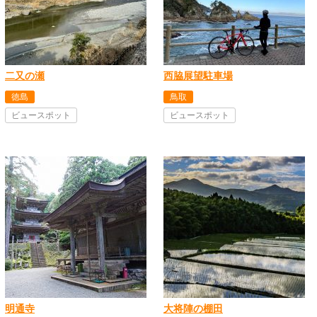
二又の瀬
西脇展望駐車場
徳島
鳥取
ビュースポット
ビュースポット
明通寺
大将陣の棚田