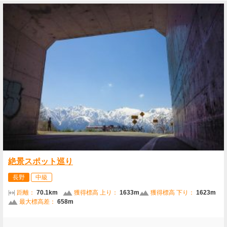
絶景スポット巡り
長野
中級
距離：
70.1km
獲得標高 上り：
1633m
獲得標高 下り：
1623m
最大標高差：
658m