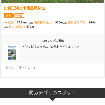
仁科三湖と小熊黒沢林道
長野
中級
距離：
57.7km
獲得標高 上り：
915m
獲得標高 下り：
920m
最大標高差：
570m
このマップに掲載
HAKUBA Cycle Map（白馬村サイクルマップ）
川沿い
湖・ダム・池
同カテゴリのスポット