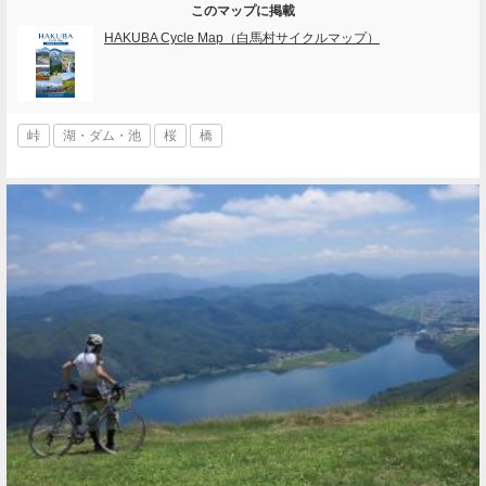
このマップに掲載
HAKUBA Cycle Map（白馬村サイクルマップ）
峠
湖・ダム・池
桜
橋