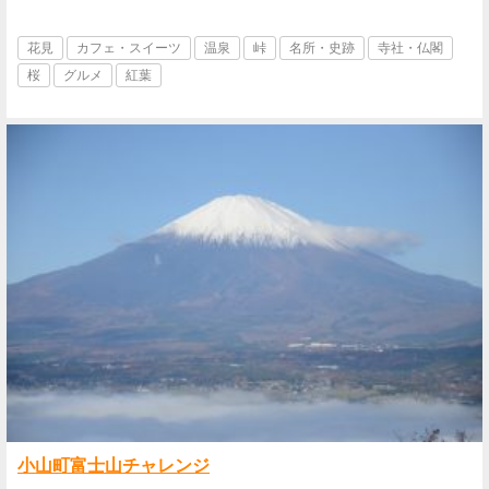
花見
カフェ・スイーツ
温泉
峠
名所・史跡
寺社・仏閣
桜
グルメ
紅葉
小山町富士山チャレンジ