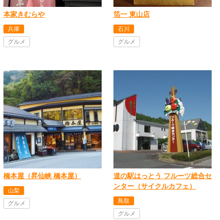
本家きむらや
箔一 東山店
兵庫
石川
グルメ
グルメ
橋本屋（昇仙峡 橋本屋）
道の駅はっとう フルーツ総合セ
ンター（サイクルカフェ）
山梨
鳥取
グルメ
グルメ