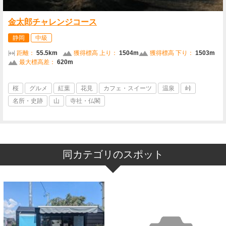
金太郎チャレンジコース
静岡
中級
距離：
55.5km
獲得標高 上り：
1504m
獲得標高 下り：
1503m
最大標高差：
620m
桜
グルメ
紅葉
花見
カフェ・スイーツ
温泉
峠
名所・史跡
山
寺社・仏閣
同カテゴリのスポット