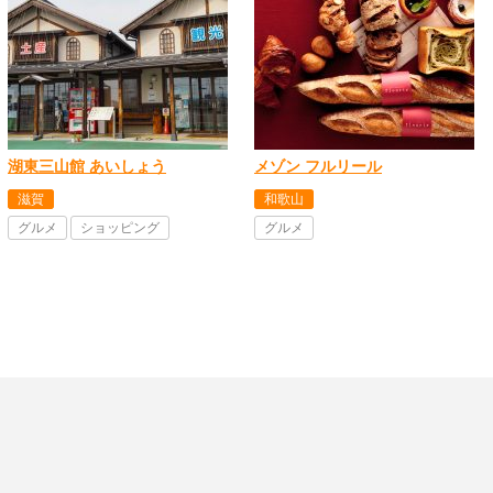
湖東三山館 あいしょう
メゾン フルリール
滋賀
和歌山
グルメ
ショッピング
グルメ