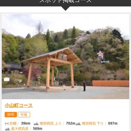
スポット掲載コース
小山町コース
静岡
中級
距離：
39km
獲得標高 上り：
702m
獲得標高 下り：
697m
最大標高差：
569m