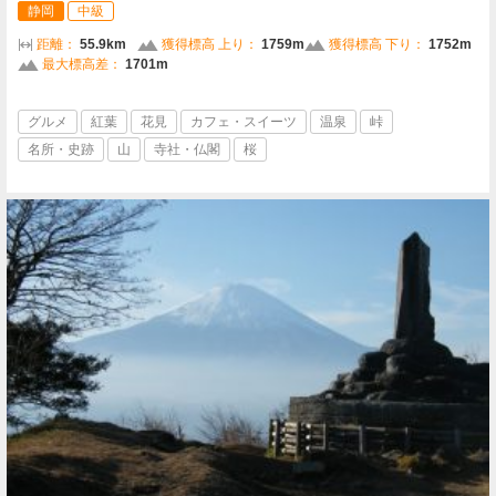
静岡
中級
距離：
55.9km
獲得標高 上り：
1759m
獲得標高 下り：
1752m
最大標高差：
1701m
グルメ
紅葉
花見
カフェ・スイーツ
温泉
峠
名所・史跡
山
寺社・仏閣
桜