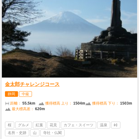
金太郎チャレンジコース
静岡
中級
距離：
55.5km
獲得標高 上り：
1504m
獲得標高 下り：
1503m
最大標高差：
620m
桜
グルメ
紅葉
花見
カフェ・スイーツ
温泉
峠
名所・史跡
山
寺社・仏閣