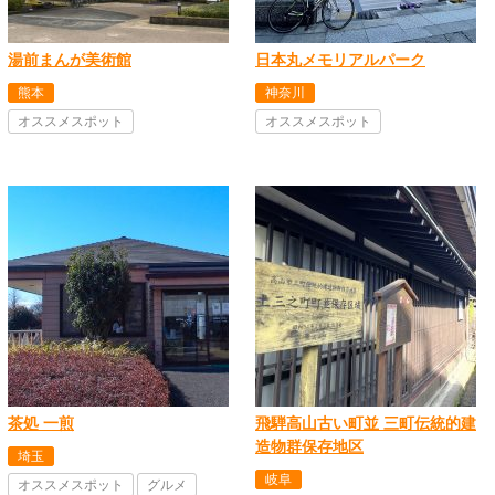
湯前まんが美術館
日本丸メモリアルパーク
熊本
神奈川
オススメスポット
オススメスポット
茶処 一煎
飛騨高山古い町並 三町伝統的建
造物群保存地区
埼玉
岐阜
オススメスポット
グルメ