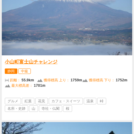
小山町富士山チャレンジ
静岡
中級
距離：
55.9km
獲得標高 上り：
1759m
獲得標高 下り：
1752m
最大標高差：
1701m
グルメ
紅葉
花見
カフェ・スイーツ
温泉
峠
名所・史跡
山
寺社・仏閣
桜