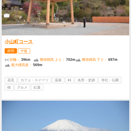
小山町コース
静岡
中級
距離：
39km
獲得標高 上り：
702m
獲得標高 下り：
697m
最大標高差：
569m
花見
カフェ・スイーツ
温泉
峠
名所・史跡
寺社・仏閣
桜
グルメ
紅葉