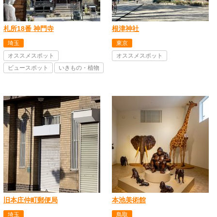
札所18番 神門寺
根津神社
埼玉
東京
オススメスポット
オススメスポット
ビュースポット
いきもの・植物
旧本庄仲町郵便局
本池美術館
埼玉
鳥取