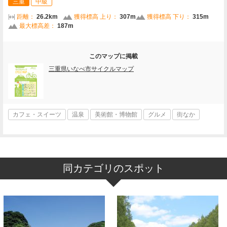
三重
中級
距離：
26.2km
獲得標高 上り：
307m
獲得標高 下り：
315m
最大標高差：
187m
このマップに掲載
三重県いなべ市サイクルマップ
カフェ・スイーツ
温泉
美術館・博物館
グルメ
街なか
同カテゴリのスポット