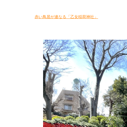
赤い鳥居が連なる「乙女稲荷神社」