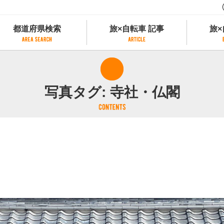
都道府県検索
旅×自転車 記事
旅×
都道府県検索
旅×自転車 記事
旅×
県別サイクリング情報
記事一覧
サイクリストにやさしい宿
写真タグ:
寺社・仏閣
県アクセスランキング
カテゴリから探す
サイクルトレイン
フリーワードから探す
レンタサイクル
タグから探す
予約ができるレンタサイクル
スポーツタイプのe-bikeがあるレンタサイ
スポーツタイプがあるレンタサイクル
マウンテンバイクがあるレンタサイクル
子供用自転車があるレンタサイクル
タンデム自転車があるレンタサイクル
鉄道駅に近いレンタサイクル
レンタサイクルがある道の駅