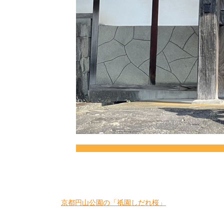
京都円山公園の「祇園しだれ桜」